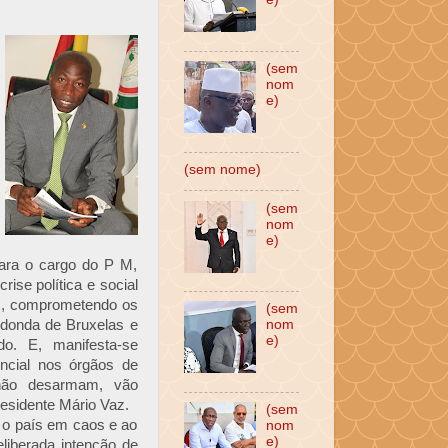
(sem
nom
e)
(sem nome)
(sem
nom
e)
ara o cargo do P M,
rise política e social
s, comprometendo os
(sem
edonda de Bruxelas e
nom
e)
do. E, manifesta-se
encial nos órgãos de
 não desarmam, vão
esidente Mário Vaz.
(sem
 o país em caos e ao
nom
e)
liberada intenção de