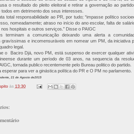
sa o resultado do pleito eleitoral e retirar a governação ao part
e todos em detrimento dos seus interesses.
ta total responsabilidade ao PR, por tudo; “impasse político soci
esso, nomeadamente; atraso no início do ano escolar, falta de salário
os hospitais e outros serviços.” Disse o PAIGC
res terminam a comunicação deixando uma alerta a comunidade
 gravíssimas e incomensuráveis em nomear um PM, da iniciativa p
quadro legal.
ue o Baciro Djá, novo PM, está suspenso de exercer qualquer ativi
ineense durante um período de 03 anos, na sequencia da resol
PAIGC, tornada publico recentemente pelo Bureau politico do partido.
a esperar para ver a ginástica política do PR e O PM no parlamento.
ndente, 21 de Agosto de2015
spito
às
13:30
ios:
mentário