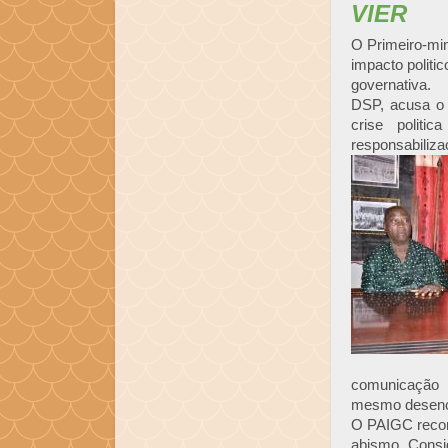
VIER
O Primeiro-min
impacto politi
governativa.
DSP, acusa o 
crise politi
responsabilizaç
comunicação 
mesmo desencad
O PAIGC recon
abismo. Consi