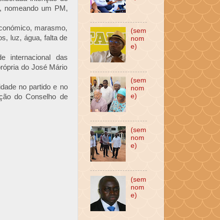
ido, nomeando um PM,
oeconómico, marasmo,
(sem
s, luz, água, falta de
nom
e)
 internacional das
rópria do José Mário
(sem
dade no partido e no
nom
e)
ução do Conselho de
(sem
nom
e)
(sem
nom
e)