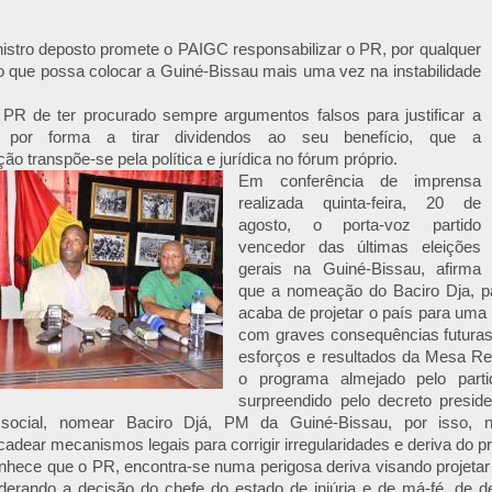
istro deposto promete o PAIGC responsabilizar o PR, por qualquer
co que possa colocar a Guiné-Bissau mais uma vez na instabilidade
PR de ter procurado sempre argumentos falsos para justificar a
ca por forma a tirar dividendos ao seu benefício, que a
ão transpõe-se pela política e jurídica no fórum próprio.
Em conferência de imprensa
realizada quinta-feira, 20 de
agosto, o porta-voz partido
vencedor das últimas eleições
gerais na Guiné-Bissau, afirma
que a nomeação do Baciro Dja, p
acaba de projetar o país para uma c
com graves consequências futura
esforços e resultados da Mesa R
o programa almejado pelo parti
surpreendido pelo decreto presid
social, nomear Baciro Djá, PM da Guiné-Bissau, por isso,
ear mecanismos legais para corrigir irregularidades e deriva do pr
hece que o PR, encontra-se numa perigosa deriva visando projetar
derando a decisão do chefe do estado de injúria e de má-fé, de de