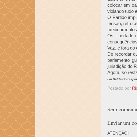
colocar em cau
violando tudo 
O Partido impu
tensão, retroc
medicamentos n
Os libertado
consequências
Vaz, e fora do 
De recordar q
parlamento gu
jurisdição do 
Agora, só rest
Lai Balde-Correspo
Postado por
Ri
Sem comentár
Enviar um co
ATENÇÃO!