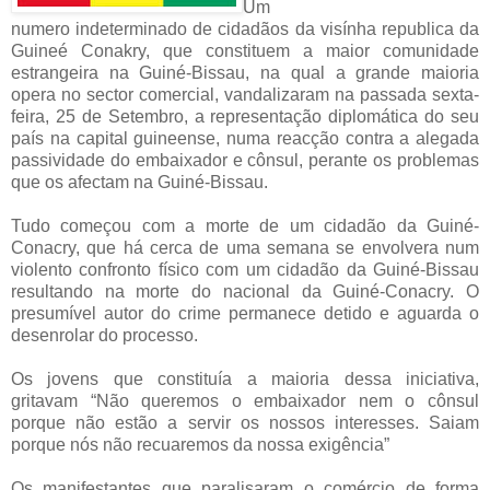
Um
numero indeterminado de cidadãos da visínha republica da
Guineé Conakry, que
constituem a maior comunidade
estrangeira na Guiné-Bissau, na qual a grande maioria
opera no sector comercial,
vandalizaram
na passada sexta-
feira, 25 de Setembro, a representação diplomática do seu
país na capital guineense, numa reacção contra a alegada
passividade do embaixador e cônsul, perante os problemas
que os afectam na Guiné-Bissau.
Tudo começou com a morte de um cidadão da Guiné-
Conacry, que há cerca de uma semana se envolvera num
violento confronto físico com um cidadão da Guiné-Bissau
resultando na morte do nacional da Guiné-Conacry. O
presumível autor do crime permanece detido e aguarda o
desenrolar do processo.
Os jovens que constituía a maioria dessa iniciativa,
gritavam
“Não queremos o embaixador nem o cônsul
porque não estão a servir os nossos interesses. Saiam
porque nós não recuaremos da nossa exigência”
Os manifestantes que paralisaram o comércio de forma