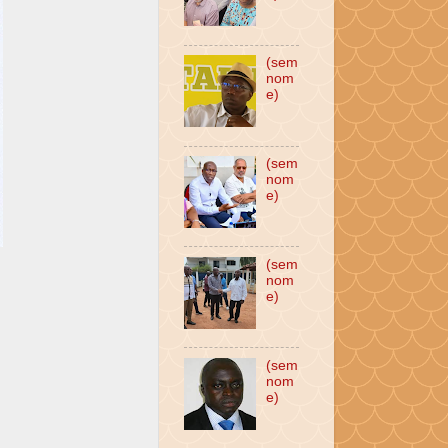
(sem
nom
e)
(sem
nom
e)
(sem
nom
e)
(sem
nom
e)