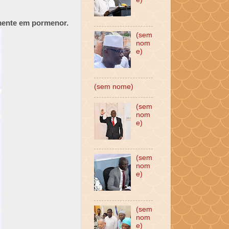
amente em pormenor.
(sem
nom
e)
(sem nome)
(sem
nom
e)
(sem
nom
e)
(sem
nom
e)