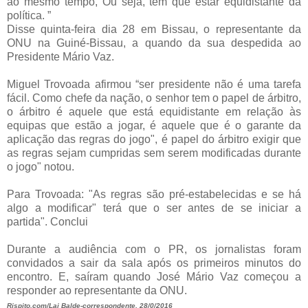
ao mesmo tempo, Ou seja, tem que estar equidistante da
política. ”
Disse quinta-feira dia 28 em Bissau, o representante da
ONU na Guiné-Bissau, a quando da sua despedida ao
Presidente Mário Vaz.
Miguel Trovoada afirmou “ser presidente não é uma tarefa
fácil. Como chefe da nação, o senhor tem o papel de árbitro,
o árbitro é aquele que está equidistante em relação às
equipas que estão a jogar, é aquele que é o garante da
aplicação das regras do jogo", é papel do árbitro exigir que
as regras sejam cumpridas sem serem modificadas durante
o jogo" notou.
Para Trovoada: "As regras são pré-estabelecidas e se há
algo a modificar" terá que o ser antes de se iniciar a
partida". Conclui
Durante a audiência com o PR, os jornalistas foram
convidados a sair da sala após os primeiros minutos do
encontro. E, saíram quando José Mário Vaz começou a
responder ao representante da ONU.
Rispito.com/Lai Balde-correspondente, 28/0/2016