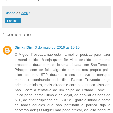
Rispito
às
23:07
Partilhar
1 comentário:
Dinika Dini
3 de maio de 2016 às 10:10
O Miguel Trovoada nao està na melhor posiçao para fazer
a moral politica ,à seja quem fôr, visto ter sido ele mesmo
presidente durante mais de uma década, em Sao Tomé e
Principe, sem ter feito algo de bom no seu proprio pais,
aliàs, destruiu STP durante o seu abusivo e corrupto
mandato, continuado pelo filho Patrice Trovoada, hoje
primeiro ministro, mais ditador e corrupto, nunca visto em
Sao , com a tentativa de um golpe de Estado...Tomé. O
ùnico papel deste ùltimo é de viajar, de desviar os bens de
STP, de criar grupinhos de "BUFOS" (para eliminar o posto
de todos aqueles que nao partilham a politica suja e
perversa dele).O Miguel nao pode criticar, de jeito nenhum