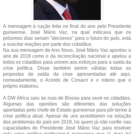
A mensagem à nação feita no final do ano pelo Presidente
guineense, José Mário Vaz, na qual indicava que os
próximos dias seriam "decisivos" para o futuro do país, está
a suscitar reações por parte dos cidadãos.
Na sua mensagem de Ano Novo, José Mário Vaz apontou o
ano de 2018 como o da reconciliação nacional e apelou a
todos os cidadãos para unirem aos esforços para a saída da
crise política. Disse também serem válidas todas as
propostas de saída da crise apresentadas até aqui,
nomeadamente, o Acordo de Conacri e o roteiro que o
próprio elaborou.
A DW África saiu às ruas de Bissau para ouvir os cidadãos.
Algumas das opiniões são diferentes das soluções
apontadas pelo chefe de Estado guineense para pôr termo à
crise política atual. Apesar de uns acreditarem na solução
dos problemas do país em 2018, há quem já não confie nas
capacidades do Presidente José Mário Vaz para resolver
esta crise político-institucional guineense que já dura há