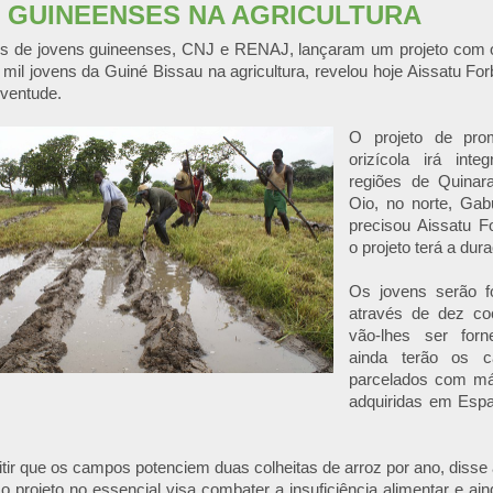
 GUINEENSES NA AGRICULTURA
s de jovens guineenses, CNJ e RENAJ, lançaram um projeto com o
mil jovens da Guiné Bissau na agricultura, revelou hoje Aissatu For
ventude.
O projeto de pro
orizícola irá int
regiões de Quinara
Oio, no norte, Gabu
precisou Aissatu F
o projeto terá a dur
Os jovens serão f
através de dez coo
vão-lhes ser for
ainda terão os 
parcelados com má
adquiridas em Espa
tir que os campos potenciem duas colheitas de arroz por ano, disse
o projeto no essencial visa combater a insuficiência alimentar e ai