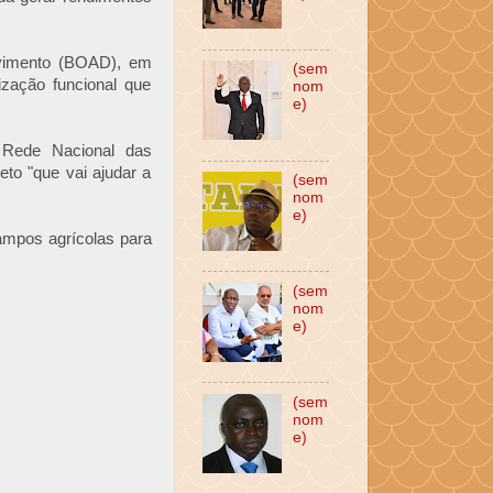
olvimento (BOAD), em
(sem
ização funcional que
nom
e)
 Rede Nacional das
to "que vai ajudar a
(sem
nom
e)
ampos agrícolas para
(sem
nom
e)
(sem
nom
e)