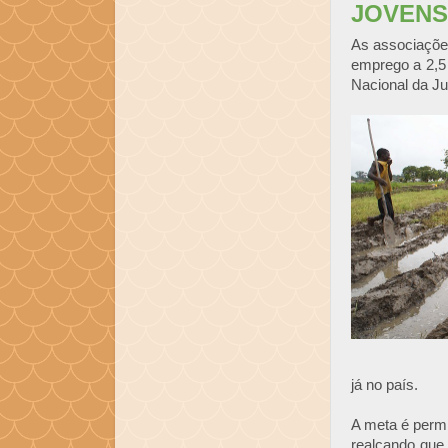
JOVENS
As associaçõe
emprego a 2,5 
Nacional da Ju
já no país.
A meta é permi
realçando que 