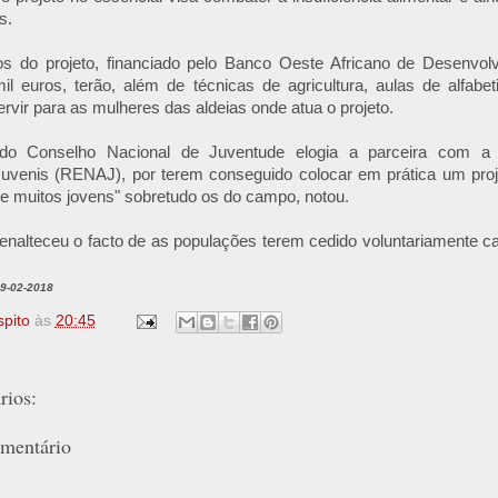
s.
ios do projeto, financiado pelo Banco Oeste Africano de Desenv
l euros, terão, além de técnicas de agricultura, aulas de alfabet
rvir para as mulheres das aldeias onde atua o projeto.
 do Conselho Nacional de Juventude elogia a parceira com a
uvenis (RENAJ), por terem conseguido colocar em prática um proje
e muitos jovens" sobretudo os do campo, notou.
enalteceu o facto de as populações terem cedido voluntariamente c
19-02-2018
spito
às
20:45
ios:
mentário