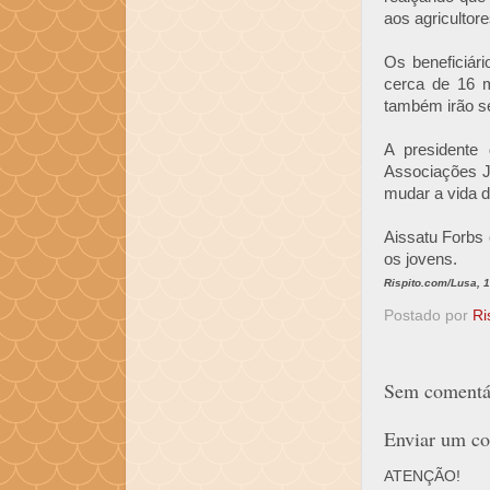
aos agricultore
Os beneficiár
cerca de 16 mi
também irão se
A presidente
Associações J
mudar a vida d
Aissatu Forbs 
os jovens.
Rispito.com/Lusa, 
Postado por
Ri
Sem comentár
Enviar um co
ATENÇÃO!