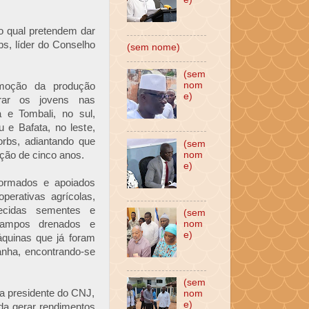
 qual pretendem dar
bs, líder do Conselho
(sem nome)
(sem
nom
moção da produção
e)
egrar os jovens nas
 e Tombali, no sul,
 e Bafata, no leste,
orbs, adiantando que
(sem
ação de cinco anos.
nom
e)
ormados e apoiados
perativas agrícolas,
necidas sementes e
(sem
campos drenados e
nom
e)
quinas que já foram
nha, encontrando-se
(sem
 a presidente do CNJ,
nom
e)
nda gerar rendimentos