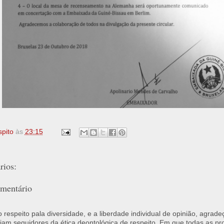
spito
às
23:15
ios:
mentário
respeito pala diversidade, e a liberdade individual de opinião, agrade
jam seguidores da ética deontológica de respeito. Em que todas as p