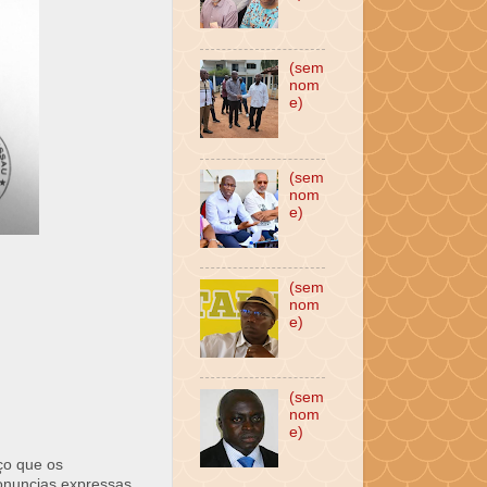
(sem
nom
e)
(sem
nom
e)
(sem
nom
e)
(sem
nom
e)
ço que os
ronuncias expressas