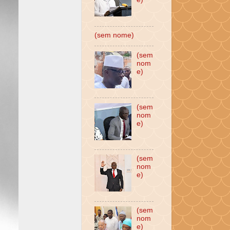
(sem nome)
(sem
nom
e)
(sem
nom
e)
(sem
nom
e)
(sem
nom
e)