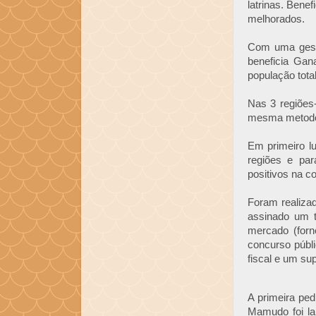
latrinas. Bene
melhorados.
Com uma gestã
beneficia Gan
população tota
Nas 3 regiões
mesma metodol
Em primeiro lu
regiões e par
positivos na c
Foram realiza
assinado um 
mercado (forn
concurso públ
fiscal e um su
A primeira pe
Mamudo foi la