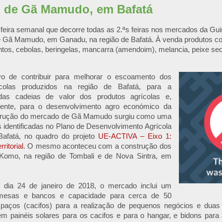
 de Gã Mamudo, em Bafatá
 feira semanal que decorre todas as 2.ªs feiras nos mercados da G
 Gã Mamudo, em Ganadu, na região de Bafatá. À venda produtos c
tos, cebolas, beringelas, mancarra (amendoim), melancia, peixe sec
vo de contribuir para melhorar o escoamento dos
ícolas produzidos na região de Bafatá, para a
das cadeias de valor dos produtos agrícolas e,
ente, para o desenvolvimento agro económico da
strução do mercado de Gã Mamudo surgiu como uma
s identificadas no Plano de Desenvolvimento Agrícola
Bafatá, no quadro do projeto
UE-ACTIVA – Eixo 1:
ritorial
. O mesmo aconteceu com a construção dos
Komo, na região de Tombali e de Nova Sintra, em
 dia 24 de janeiro de 2018, o mercado inclui um
esas e bancos e capacidade para cerca de 50
paços (cacifos) para a realização de pequenos negócios e duas 
m painéis solares para os cacifos e para o hangar, e bidons par