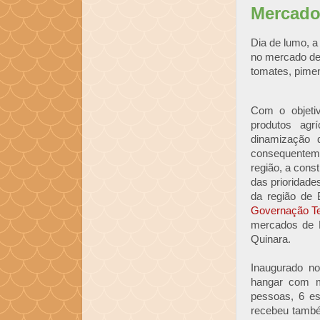
Mercado
Dia de lumo, a
no mercado de
tomates, pimen
Com o objeti
produtos agr
dinamização 
consequentem
região, a con
das prioridade
da região de 
Governação Ter
mercados de 
Quinara.
Inaugurado no
hangar com m
pessoas, 6 es
recebeu també