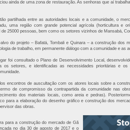
ficiou ainda de uma zona de restauração. As senhoras que aí traba
o partilhada entre as autoridades locais e a comunidade, o m
adu, uma região com grande potencial agrícola (horticultura e or
l de 25000 pessoas, bem como os setores vizinhos de Mansabá, Con
-alvo do projeto – Bafatá, Tombali e Quinara – a construção dos
ogia de trabalho, em permanente diálogo com a comunidade e as aut
gar foi consultado o Plano de Desenvolvimento Local, desenvolvido
a os setores, e identificadas as necessidades prioritárias e os
omunidade.
dos encontros de auscultação com os atores locais sobre a constr
termo de compromisso da contrapartida da comunidade nas obr
ecimento dos materiais locais, como areia e pedras). Posteriorm
ico para a elaboração do desenho gráfico e construção dos merca
pervisor das obras
.
dra para a construção do mercado de Gã
nçada no dia 30 de agosto de 2017 e o