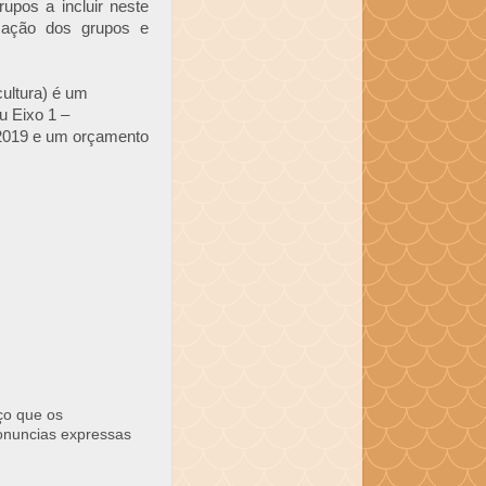
pos a incluir neste
rmação dos grupos e
cultura) é um
u Eixo 1 –
é 2019 e um orçamento
ço que os
ronuncias expressas