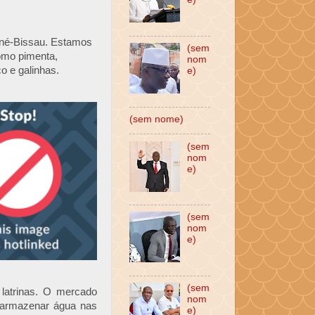
uiné-Bissau. Estamos
(sem
omo pimenta,
nom
o e galinhas.
e)
(sem nome)
(sem
nom
e)
(sem
nom
e)
(sem
latrinas. O mercado
nom
a armazenar água nas
e)