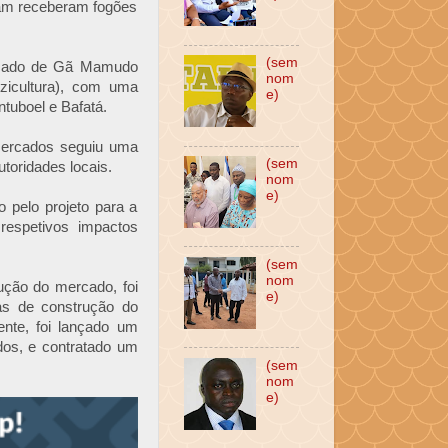
lham receberam fogões
(sem
ercado de Gã Mamudo
nom
izicultura), com uma
e)
tuboel e Bafatá.
 mercados seguiu uma
(sem
oridades locais.
nom
e)
 pelo projeto para a
 respetivos impactos
(sem
nom
ução do mercado, foi
e)
as de construção do
ente, foi lançado um
dos, e contratado um
(sem
nom
e)