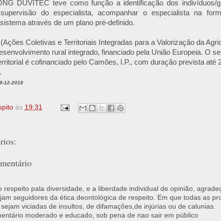
NG DUVITEC teve como função a identificação dos indivíduos/gru
 supervisão do especialista, acompanhar o especialista na fo
sistema através de um plano pré-definido.
ções Coletivas e Territoriais Integradas para a Valorização da Agri
senvolvimento rural integrado, financiado pela União Europeia. O se
ritorial é cofinanciado pelo Camões, I.P., com duração prevista at
.
19-12-2018
spito
às
19:31
ios:
mentário
respeito pala diversidade, e a liberdade individual de opinião, agrade
jam seguidores da ética deontológica de respeito. Em que todas as p
 sejam viciadas de insultos, de difamações,de injúrias ou de calunias.
ntário moderado e educado, sob pena de nao sair em público