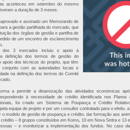
bras aconteceu em setembro do mesmo
tiveram a duração de 3 meses.
, aprovado e assinado um Memorando de
ara a gestão partilhada do mercado, que
ituição dos órgãos de gestão e partilha de
cedido de um encontro de esclarecimento
o.
o dos 3 mercados incluiu o apoio à
a definição dos termos de gestão do
 apoio dos técnicos do projeto, que têm
 conjunto com as autoridades locais e
ade na definição dos termos do Comité
cado.
rma a permitir a dinamização das atividades económicas apó
espondendo à necessidade de crédito identificada nos Planos
ionais, foi criado um Sistema de Poupança e Crédito Rotativo.
ela equipa de projeto e por um consultor contratado para o efeito, 
r o modelo de gestão de poupança e crédito, dar formação aos ani
 crédito – 8 grupos constituídos em Komo, 10 em Nova Sintra e 13 
ssoas – e monitorizar a implementação dos fundos. No caso da 