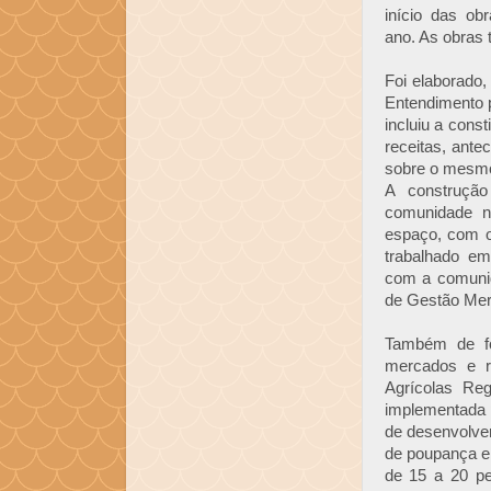
início das o
ano. As obras 
Foi elaborado
Entendimento p
incluiu a const
receitas, ante
sobre o mesm
A construçã
comunidade n
espaço, com o
trabalhado em
com a comunid
de Gestão Mer
Também de fo
mercados e r
Agrícolas Reg
implementada p
de desenvolve
de poupança e
de 15 a 20 pe