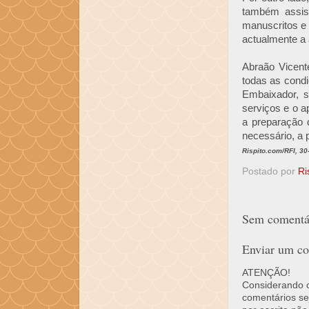
também assis
manuscritos e
actualmente a 
Abraão Vicent
todas as cond
Embaixador, s
serviços e o a
a preparação 
necessário, a p
Rispito.com/RFI, 30
Postado por
Ri
Sem comentár
Enviar um co
ATENÇÃO!
Considerando o 
comentários se