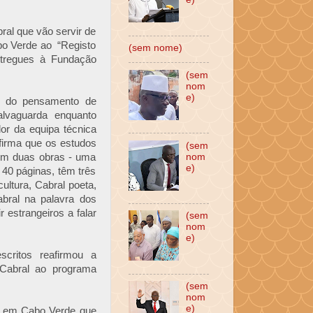
ral que vão servir de
bo Verde ao “Registo
(sem nome)
regues à Fundação
(sem
nom
e)
e do pensamento de
lvaguarda enquanto
or da equipa técnica
firma que os estudos
(sem
em duas obras - uma
nom
e)
40 páginas, têm três
ultura, Cabral poeta,
ral na palavra dos
 estrangeiros a falar
(sem
nom
e)
critos reafirmou a
 Cabral ao programa
(sem
nom
e)
u em Cabo Verde que