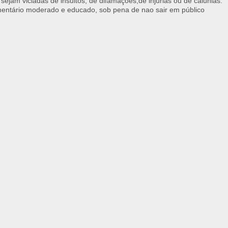
 sejam viciadas de insultos, de difamações,de injúrias ou de calunias.
ntário moderado e educado, sob pena de nao sair em público