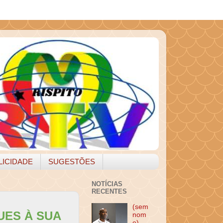
LICIDADE
SUGESTÕES
NOTÍCIAS
RECENTES
(sem
UES À SUA
nom
e)