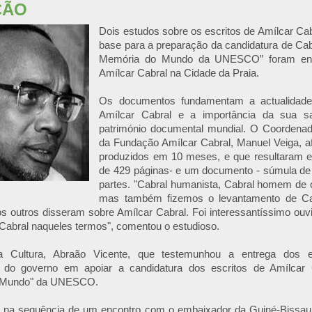
ÇÃO
Dois estudos sobre os escritos de Amílcar Cab
base para a preparação da candidatura de Ca
Memória do Mundo da UNESCO” foram ent
Amílcar Cabral na Cidade da Praia.
Os documentos fundamentam a actualidad
Amílcar Cabral e a importância da sua sa
património documental mundial. O Coordenad
da Fundação Amílcar Cabral, Manuel Veiga, a
produzidos em 10 meses, e que resultaram 
de 429 páginas- e um documento - súmula de 
partes. "Cabral humanista, Cabral homem de c
mas também fizemos o levantamento de Cab
os outros disseram sobre Amílcar Cabral. Foi interessantíssimo ouvir
Cabral naqueles termos", comentou o estudioso.
a Cultura, Abraão Vicente, que testemunhou a entrega dos es
de do governo em apoiar a candidatura dos escritos de Amílcar
 Mundo" da UNESCO.
o, na sequência de um encontro com o embaixador da Guiné-Bissa