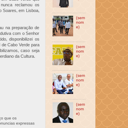
s nunca reclamou os
o Soares, em Lisboa,
(sem
nom
e)
sau na preparação de
odutiva com o Senhor
o, disponibilizei os
al de Cabo Verde para
(sem
bilizamos, caso seja
nom
e)
verdiano da Cultura.
(sem
nom
e)
(sem
nom
e)
ço que os
ronuncias expressas