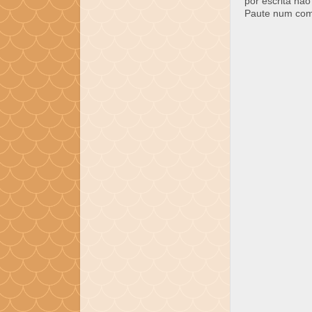
por escrita não
Paute num come