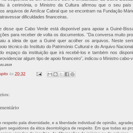
tiu à cerimónia, o Ministro da Cultura afirmou que o seu paí
 os arquivos de Amílcar Cabral que se encontram na Fundação Mári
atravessar dificuldades financeiras.
e disse que Cabo Verde está disponível para apoiar a Guiné-Bis
ições para receber de volta os documentos. "Da conversa muito pr
aiu a ideia de que a Guiné quer acolher os arquivos. Neste sentid
poio técnico do Instituto do Património Cultural e do Arquivo Nacion
do espaço da instituição que irá recebê-los e também nos disponi
rovidenciar algum tipo de apoio financeiro", indicou o Ministro cabo-
-01-2019
spito
às
20:32
ios:
mentário
respeito pala diversidade, e a liberdade individual de opinião, agrade
jam seguidores da ética deontológica de respeito. Em que todas as p