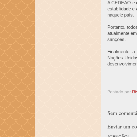
A CEDEAO e os
estabilidade 
naquele país.
Portanto, todo
atualmente em 
sanções.
Finalmente, a
Nações Unidas,
desenvolvimen
Postado por
Ri
Sem comentár
Enviar um co
ATENÇÃO!