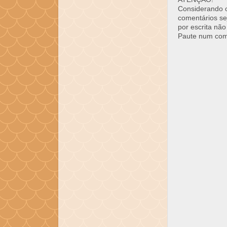
Considerando o 
comentários se
por escrita não
Paute num come