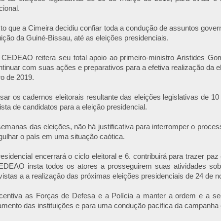
cional.
to que a Cimeira decidiu confiar toda a condução de assuntos gove
ição da Guiné-Bissau, até as eleições presidenciais.
 CEDEAO reitera seu total apoio ao primeiro-ministro Aristides G
ntinuar com suas ações e preparativos para a efetiva realização da el
o de 2019.
sar os cadernos eleitorais resultante das eleições legislativas de 1
lista de candidatos para a eleição presidencial.
semanas das eleições, não há justificativa para interromper o process
gulhar o país em uma situação caótica.
esidencial encerrará o ciclo eleitoral e 6. contribuirá para trazer pa
CEDEAO insta todos os atores a prosseguirem suas atividades sob 
istas a a realização das próximas eleições presidenciais de 24 de 
ntiva as Forças de Defesa e a Polícia a manter a ordem e a se
amento das instituições e para uma condução pacífica da campanha el