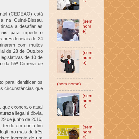
ental (CEDEAO) está
ca na Guiné-Bissau,
(sem
tinada a desafiar as
nom
e)
ciais para impedir o
s presidenciais de 24
minaram com muitos
ial de 28 de Outubro
(sem
legislativas de 10 de
nom
e)
o da 55ª Cimeira de
 para identificar os
(sem nome)
nas circunstâncias que
(sem
nom
e)
, que exonera o atual
ureza ilegal é óbvia,
29 de junho de 2019,
, tendo em conta fim
(sem
egítimo mais de três
nom
e)
risco inerente de um