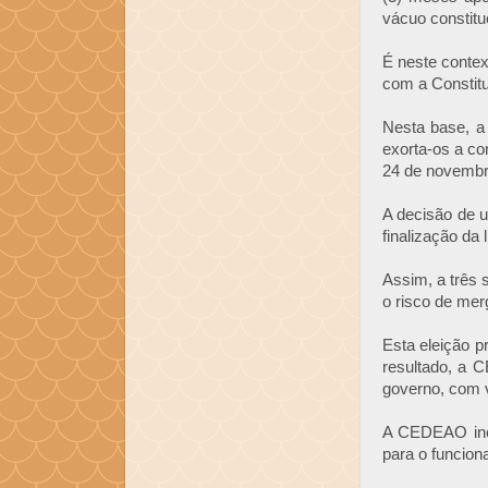
vácuo constitu
É neste contex
com a Constitu
Nesta base, a
exorta-os a co
24 de novembr
A decisão de u
finalização da 
Assim, a três 
o risco de mer
Esta eleição pr
resultado, a 
governo, com v
A CEDEAO ince
para o funcion