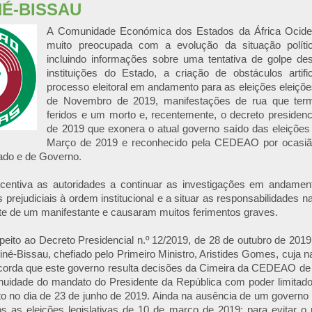
NÉ-BISSAU
A Comunidade Económica dos Estados da África Ocid
muito preocupada com a evolução da situação políti
incluindo informações sobre uma tentativa de golpe des
instituições do Estado, a criação de obstáculos artifi
processo eleitoral em andamento para as eleições eleiçõe
de Novembro de 2019, manifestações de rua que ter
feridos e um morto e, recentemente, o decreto presidenc
de 2019 que exonera o atual governo saído das eleições 
Março de 2019 e reconhecido pela CEDEAO por ocasiã
ado e de Governo.
ntiva as autoridades a continuar as investigações em andamento
s prejudiciais à ordem institucional e a situar as responsabilidades 
te de um manifestante e causaram muitos ferimentos graves.
peito ao Decreto Presidencial n.º 12/2019, de 28 de outubro de 2019
né-Bissau, chefiado pelo Primeiro Ministro, Aristides Gomes, cuja nat
rda que este governo resulta decisões da Cimeira da CEDEAO de 
inuidade do mandato do Presidente da República com poder limitado
 no dia de 23 de junho de 2019. Ainda na ausência de um governo l
s as eleições legislativas de 10 de março de 2019; para evitar o 