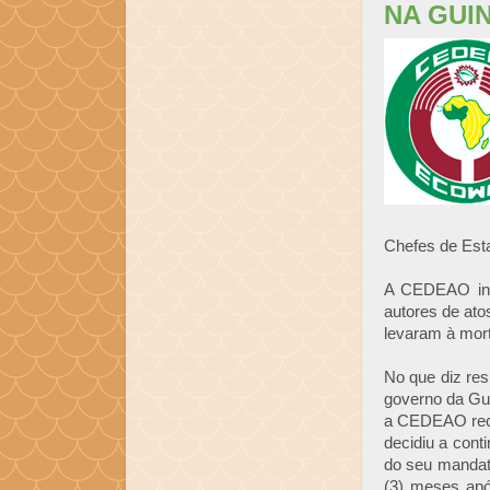
NA GUI
Chefes de Est
A CEDEAO ince
autores de ato
levaram à mor
No que diz res
governo da Gui
a CEDEAO reco
decidiu a cont
do seu mandato
(3) meses apó