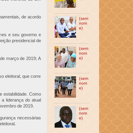
rnamentais, de acordo
(sem
nom
e)
omes e seu governo e
eição presidencial de
(sem
nom
e)
0 de março de 2019; A
o eleitoral, que corre
(sem
nom
e)
z e estabilidade. Como
a liderança do atual
novembro de 2019.
(sem
nom
gurança necessárias
e)
eitoral.