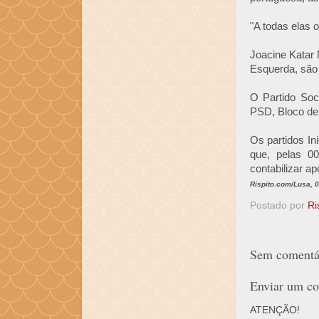
"A todas elas 
Joacine Katar 
Esquerda, são 
O Partido Soc
PSD, Bloco d
Os partidos In
que, pelas 00
contabilizar a
Rispito.com/Lusa, 
Postado por
Ri
Sem comentár
Enviar um co
ATENÇÃO!