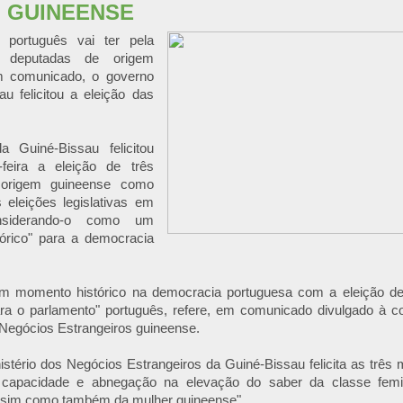
 GUINEENSE
 português vai ter pela
z deputadas de origem
m comunicado, o governo
u felicitou a eleição das
 Guiné-Bissau felicitou
feira a eleição de três
 origem guineense como
 eleições legislativas em
onsiderando-o como um
órico" para a democracia
um momento histórico na democracia portuguesa com a eleição de
ra o parlamento" português, refere, em comunicado divulgado à c
 Negócios Estrangeiros guineense.
istério dos Negócios Estrangeiros da Guiné-Bissau felicita as três
, capacidade e abnegação na elevação do saber da classe fem
ssim como também da mulher guineense".