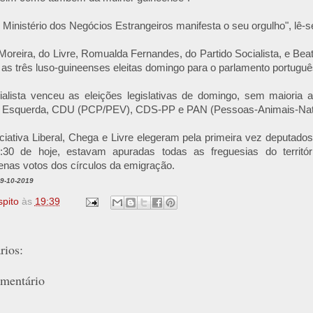
o Ministério dos Negócios Estrangeiros manifesta o seu orgulho", lê-
Moreira, do Livre, Romualda Fernandes, do Partido Socialista, e Beat
as três luso-guineenses eleitas domingo para o parlamento portuguê
ialista venceu as eleições legislativas de domingo, sem maioria a
e Esquerda, CDU (PCP/PEV), CDS-PP e PAN (Pessoas-Animais-Nat
iciativa Liberal, Chega e Livre elegeram pela primeira vez deputado
:30 de hoje, estavam apuradas todas as freguesias do territóri
penas votos dos círculos da emigração.
09-10-2019
spito
às
19:39
ios:
mentário