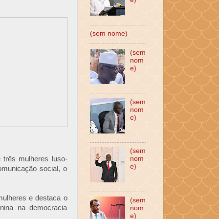
(sem nome)
(sem
nom
e)
(sem
nom
e)
(sem
 três mulheres luso-
nom
e)
omunicação social, o
 mulheres e destaca o
(sem
inina na democracia
nom
e)