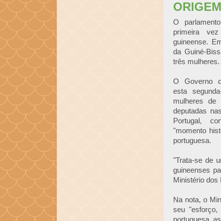
ORIGEM
O parlamento
primeira ve
guineense. E
da Guiné-Bissa
três mulheres.
O Governo da
esta segunda-
mulheres de
deputadas nas
Portugal, c
"momento hist
portuguesa.
"Trata-se de 
guineenses pa
Ministério dos
Na nota, o Min
seu "esforço
portuguesa, a