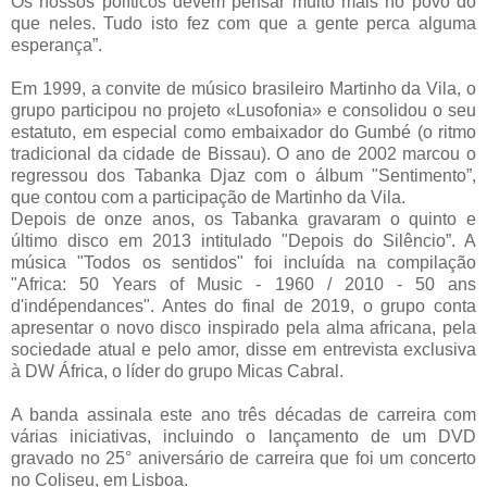
Os nossos políticos devem pensar muito mais no povo do
que neles. Tudo isto fez com que a gente perca alguma
esperança”.
Em 1999, a convite de músico brasileiro Martinho da Vila, o
grupo participou no projeto «Lusofonia» e consolidou o seu
estatuto, em especial como embaixador do Gumbé (o ritmo
tradicional da cidade de Bissau). O ano de 2002 marcou o
regressou dos Tabanka Djaz com o álbum "Sentimento”,
que contou com a participação de Martinho da Vila.
Depois de onze anos, os Tabanka gravaram o quinto e
último disco em 2013 intitulado "Depois do Silêncio”. A
música "Todos os sentidos" foi incluída na compilação
"Africa: 50 Years of Music - 1960 / 2010 - 50 ans
d'indépendances". Antes do final de 2019, o grupo conta
apresentar o novo disco inspirado pela alma africana, pela
sociedade atual e pelo amor, disse em entrevista exclusiva
à DW África, o líder do grupo Micas Cabral.
A banda assinala este ano três décadas de carreira com
várias iniciativas, incluindo o lançamento de um DVD
gravado no 25° aniversário de carreira que foi um concerto
no Coliseu, em Lisboa.