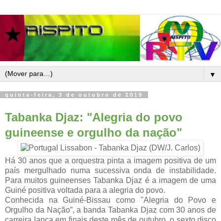
▼
quinta-feira, 3 de outubro de 2019
Tabanka Djaz: "Alegria do povo
guineense e orgulho da nação"
Há 30 anos que a orquestra pinta a imagem positiva de um
país mergulhado numa sucessiva onda de instabilidade.
Para muitos guineenses Tabanka Djaz é a imagem de uma
Guiné positiva voltada para a alegria do povo.
Conhecida na Guiné-Bissau como "Alegria do Povo e
Orgulho da Nação”, a banda Tabanka Djaz com 30 anos de
carreira lança em finais deste mês de outubro, o sexto disco