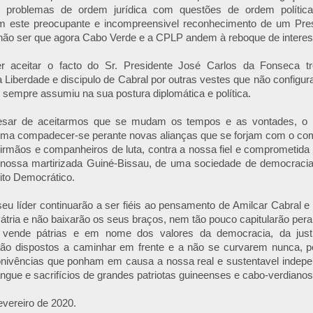
s problemas de ordem jurídica com questões de ordem política
 este preocupante e incompreensivel reconhecimento de um Pres
a não ser que agora Cabo Verde e a CPLP andem à reboque de interes
 aceitar o facto do Sr. Presidente José Carlos da Fonseca t
Liberdade e discipulo de Cabral por outras vestes que não configu
sempre assumiu na sua postura diplomática e política.
esar de aceitarmos que se mudam os tempos e as vontades, o
ma compadecer-se perante novas alianças que se forjam com o co
rmãos e companheiros de luta, contra a nossa fiel e comprometida l
a nossa martirizada Guiné-Bissau, de uma sociedade de democraci
ito Democrático.
eu líder continuarão a ser fiéis ao pensamento de Amilcar Cabral 
átria e não baixarão os seus braços, nem tão pouco capitularão peran
 e vende pátrias e em nome dos valores da democracia, da jus
stão dispostos a caminhar em frente e a não se curvarem nunca, p
conivências que ponham em causa a nossa real e sustentavel indepe
ngue e sacrifícios de grandes patriotas guineenses e cabo-verdianos
evereiro de 2020.