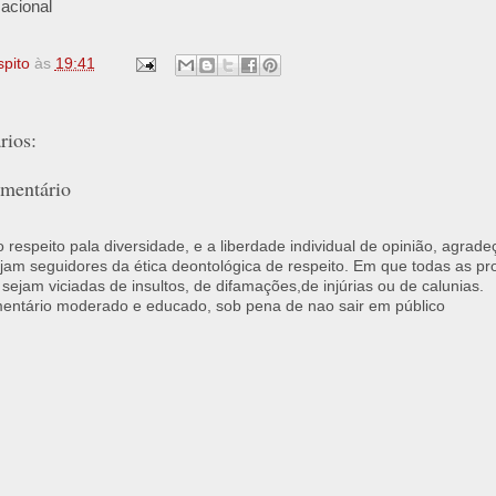
acional
spito
às
19:41
ios:
mentário
respeito pala diversidade, e a liberdade individual de opinião, agrade
jam seguidores da ética deontológica de respeito. Em que todas as p
 sejam viciadas de insultos, de difamações,de injúrias ou de calunias.
ntário moderado e educado, sob pena de nao sair em público