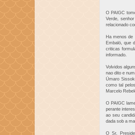
O PAIGC tomou
Verde, senhor
relacionado co
Ha menos de m
Embaló, que d
criticas formu
informado.
Volvidos algun
nao dito e nu
Úmaro Sissoko
como tal pelo
Marcelo Rebel
O PAIGC lamen
perante intere
ao seu candid
dada sob a maq
O Sr. Preside