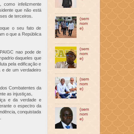
, como infelizmente
idente que não está
ses de terceiros.
(sem
nom
roque o seu fato de
e)
ram o que a República
(sem
 PAIGC nao pode de
nom
mpadrio daqueles que
e)
uta pela edificação e
a e de um verdadeiro
(sem
nom
e dos Combatentes da
e)
te as injustiças,
tiça e da verdade e
erante o espectro da
(sem
ndência, conquistada
nom
.
e)