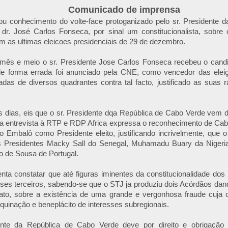
Comunicado de imprensa
 conhecimento do volte-face protoganizado pelo sr. Presidente 
 dr. José Carlos Fonseca, por sinal um constitucionalista, sobre 
m as ultimas eleicoes presidenciais de 29 de dezembro.
ês e meio o sr. Presidente Jose Carlos Fonseca recebeu o cand
e forma errada foi anunciado pela CNE, como vencedor das eleiç
ladas de diversos quadrantes contra tal facto, justificado as suas 
s dias, eis que o sr. Presidente dqa República de Cabo Verde vem d
ma entrevista à RTP e RDP Africa expressa o reconhecimento de Ca
 Embalô como Presidente eleito, justificando incrivelmente, que 
s Presidentes Macky Sall do Senegal, Muhamadu Buary da Nigeri
o de Sousa de Portugal.
ta constatar que até figuras iminentes da constitucionalidade do
sses terceiros, sabendo-se que o STJ ja produziu dois Acórdãos da
ato, sobre a existência de uma grande e vergonhosa fraude cuja 
uinação e beneplácito de interesses subregionais.
nte da República de Cabo Verde deve por direito e obrigação 