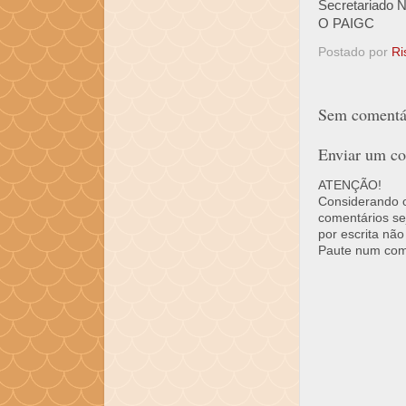
Secretariado N
O PAIGC
Postado por
Ri
Sem comentár
Enviar um co
ATENÇÃO!
Considerando o 
comentários se
por escrita não
Paute num come