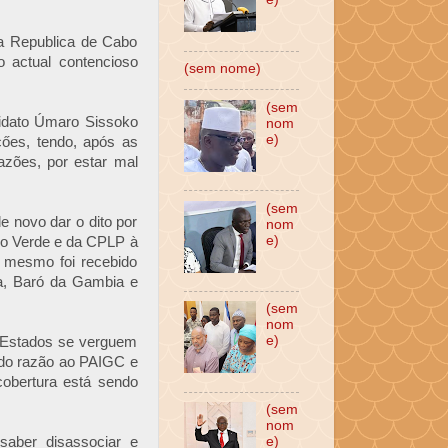
da Republica de Cabo
o actual contencioso
(sem nome)
(sem
idato Úmaro Sissoko
nom
e)
őes, tendo, após as
razões, por estar mal
(sem
e novo dar o dito por
nom
e)
bo Verde e da CPLP à
o mesmo foi recebido
a, Baró da Gambia e
(sem
nom
e)
s Estados se verguem
ndo razão ao PAIGC e
cobertura está sendo
(sem
nom
saber disassociar e
e)