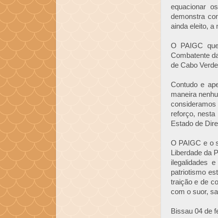
equacionar o
demonstra com
ainda eleito, 
O PAIGC quer
Combatente da 
de Cabo Verde 
Contudo e ap
maneira nenhu
consideramos i
reforço, nest
Estado de Dire
O PAIGC e o s
Liberdade da P
ilegalidades
patriotismo e
traição e de 
com o suor, sa
Bissau 04 de f