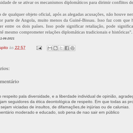
sidade de se ativar os mecanismos diplomáticos para dirimir conflitos d
o de qualquer objeto oficial, após as alegadas acusações, não houve 
por parte de Angola, muito menos da Guiné-Bissau. Isso faz com que 
er entre os dois países. Isso pode significar retaliação, pode significa
té mesmo comprometer relações diplomáticas tradicionais e históricas".
11-06-2021
spito
às
22:57
ios:
mentário
respeito pala diversidade, e a liberdade individual de opinião, agrade
jam seguidores da ética deontológica de respeito. Em que todas as p
 sejam viciadas de insultos, de difamações,de injúrias ou de calunias.
ntário moderado e educado, sob pena de nao sair em público