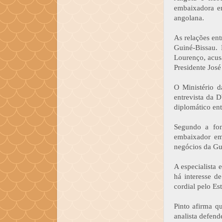
embaixadora em
angolana.
As relações ent
Guiné-Bissau.
Lourenço, acusa
Presidente José
O Ministério d
entrevista da 
diplomático ent
Segundo a fon
embaixador em
negócios da Gu
A especialista 
há interesse d
cordial pelo Es
Pinto afirma q
analista defend