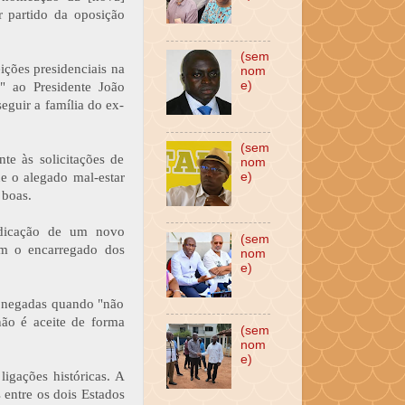
r partido da oposição
(sem
ições presidenciais na
nom
e)
" ao Presidente João
eguir a família do ex-
(sem
te às solicitações de
nom
e o alegado mal-estar
e)
 boas.
ndicação de um novo
(sem
m o encarregado dos
nom
e)
ão negadas quando "não
não é aceite de forma
(sem
nom
e)
ligações históricas. A
 entre os dois Estados