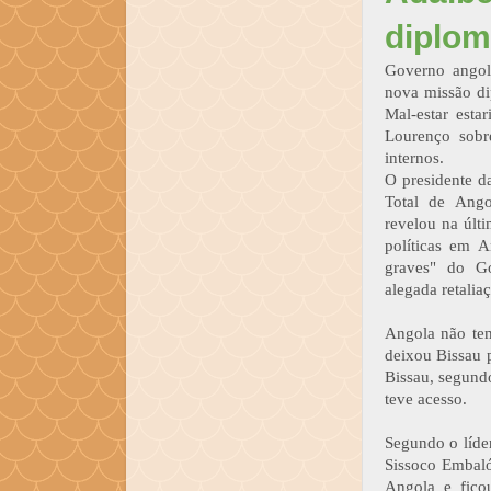
diplom
Governo angol
nova missão di
Mal-estar esta
Lourenço sobre
internos.
O presidente d
Total de Ango
revelou na últ
políticas em A
graves" do G
alegada retalia
Angola não te
deixou Bissau 
Bissau, segundo
teve acesso.
Segundo o líd
Sissoco Embaló
Angola e fico