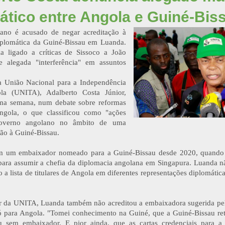
ático entre Angola e Guiné-Bis
ano é acusado de negar acreditação à
plomática da Guiné-Bissau em Luanda.
ria ligado a críticas de Sissoco a João
 alegada "interferência" em assuntos
a União Nacional para a Independência
la (UNITA), Adalberto Costa Júnior,
ima semana, num debate sobre reformas
ngola, o que classificou como "ações
overno angolano no âmbito de uma
ção à Guiné-Bissau.
m um embaixador nomeado para a Guiné-Bissau desde 2020, quando
para assumir a chefia da diplomacia angolana em Singapura. Luanda
 a lista de titulares de Angola em diferentes representações diplomátic
er da UNITA, Luanda também não acreditou a embaixadora sugerida p
 para Angola. "Tomei conhecimento na Guiné, que a Guiné-Bissau re
u sem embaixador. E pior ainda, que as cartas credenciais para 