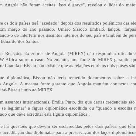
 Angola não foram aceites. Isso é grave", revelou o líder do maio
re os dois países terá "azedado" depois dos resultados polémicos das ele
 Em março do ano passado, Umaro Sissoco Embaló, lançou "farpas
ndo-o de interferir nos assuntos internos do seu país e também de pers
 Eduardo dos Santos.
as Relações Exteriores de Angola (MIREX) não respondeu oficialmen
DW África sobre o caso. No entanto, uma fonte do MIREX garantiu qu
re Luanda e Bissau não existe e que as relações entre os dois países são
te diplomática, Bissau não teria remetido documentos sobre a i
 Angola. A mesma fonte garante que Angola mantém contactos co
iné-Bissau junto ao MIREX.
em assuntos internacionais, Emília Pinto, diz que cartas credenciais s
e se legitimar" a figura diplomática escolhida ou "quando a escolha 
tado que deve acreditar esta figura diplomática".
ue há questões que devem ser esclarecidas pelos dois países, que têm 
e acreditação dos diplomatas para a preservação dos laços diplomáticos