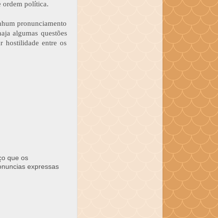
e ordem política.
nenhum pronunciamento
haja algumas questões
r hostilidade entre os
ço que os
ronuncias expressas