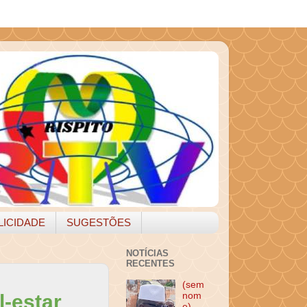
LICIDADE
SUGESTÕES
NOTÍCIAS
RECENTES
(sem
-estar
nom
e)