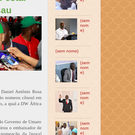
sau
(sem
nom
e)
(sem nome)
(sem
nom
e)
 Daniel António Rosa
(sem
 não nomeou cônsul em
nom
e)
as, a qual a DW África
elo Governo de Umaro
(sem
tirou o embaixador de
nom
e)
a nomeação da [nova]