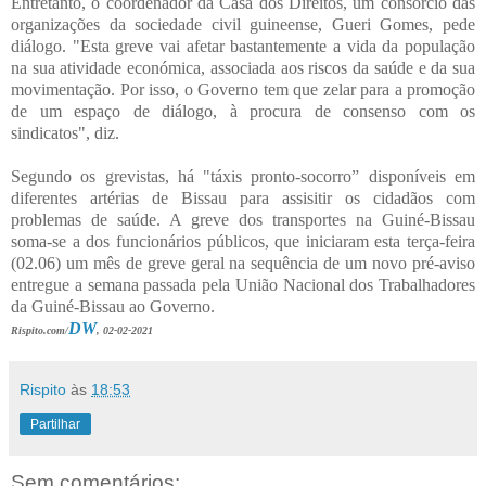
Entretanto, o coordenador da Casa dos Direitos, um consórcio das
organizações da sociedade civil guineense, Gueri Gomes, pede
diálogo. "Esta greve vai afetar bastantemente a vida da população
na sua atividade económica, associada aos riscos da saúde e da sua
movimentação. Por isso, o Governo tem que zelar para a promoção
de um espaço de diálogo, à procura de consenso com os
sindicatos", diz.
Segundo os grevistas, há "táxis pronto-socorro” disponíveis em
diferentes artérias de Bissau para assisitir os cidadãos com
problemas de saúde. A greve dos transportes na Guiné-Bissau
soma-se a dos funcionários públicos, que iniciaram esta terça-feira
(02.06) um mês de greve geral na sequência de um novo pré-aviso
entregue a semana passada pela União Nacional dos Trabalhadores
da Guiné-Bissau ao Governo.
DW
Rispito.com/
, 02-02-2021
Rispito
às
18:53
Partilhar
Sem comentários: