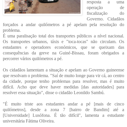
resposta a uma
operação de
fiscalização do
Governo. Cidadãos
forçados a andar quilómetros a pé apelam pela resolução do
problema.
É uma paralisação total dos transportes públicos a nível nacional.
Os transportes urbanos, táxis e "toca-tocas" não circulam. Os
estudantes e operadores económicos, que se queixam das
consequências da greve na Guiné-Bissau, foram obrigados a
percorrer vários quilómetros a pé.
Os cidadãos lamentam a situação e apelam ao Governo guineense
que resolvam o problema. "Saí de muito longe para vir cá, ao centro
da cidade, porque tenho problemas para resolver, mas é muito
difícil. Acho que deve haver medidas [das autoridades] para
resolver essa situação", disse o cidadão Leonildo Sambú.
"É muito triste aos estudantes andar a pé [mais de cinco
quilómetros], desde a zona 7 [bairro de Bandim] até a
[Universidade] Lusófona. É tão difícil", lamenta a estudante
universitária Fátima Oliveira.