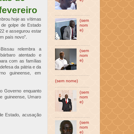
fevereiro
brou hoje as vítimas
(sem
a de golpe de Estado
nom
e)
022 e assegurou estar
m país novo”.
Bissau relembra a
(sem
bárbaro atentado e
nom
e)
para com as famílias
defesa da pátria e da
rno guineense, em
(sem nome)
do Governo enquanto
(sem
nte guineense, Umaro
nom
e)
 de Estado, acusação
(sem
nom
e)