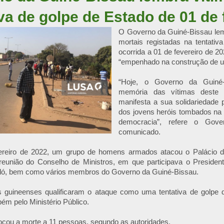
iva de golpe de Estado de 01 de 
O Governo da Guiné-Bissau lem
mortais registadas na tentativ
ocorrida a 01 de fevereiro de 2
“empenhado na construção de u
“Hoje, o Governo da Guiné-
memória das vítimas deste 
manifesta a sua solidariedade 
dos jovens heróis tombados na 
democracia”, refere o Gove
comunicado.
ereiro de 2022, um grupo de homens armados atacou o Palácio 
reunião do Conselho de Ministros, em que participava o Preside
ó, bem como vários membros do Governo da Guiné-Bissau.
s guineenses qualificaram o ataque como uma tentativa de golpe
ém pelo Ministério Público.
cou a morte a 11 pessoas, segundo as autoridades.