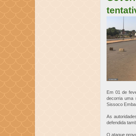
tentat
Em 01 de fev
decorria uma 
Sissoco Embal
As autoridade
defendida tamb
O ataque provo