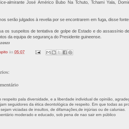
vice-almirante José Américo Bubo Na Tchuto, Tchami Yala, Dom
mos serão julgados à revelia por se encontrarem em fuga, disse fonte j
sa os suspeitos de tentativa de golpe de Estado e do assassínio d
tos da equipa de segurança do Presidente guineense.
02/2023
spito
às
05:07
ios:
mentário
respeito pala diversidade, e a liberdade individual de opinião, agrade
jam seguidores da ética deontológica de respeito. Em que todas as p
 sejam viciadas de insultos, de difamações,de injúrias ou de calunias.
ntário moderado e educado, sob pena de nao sair em público