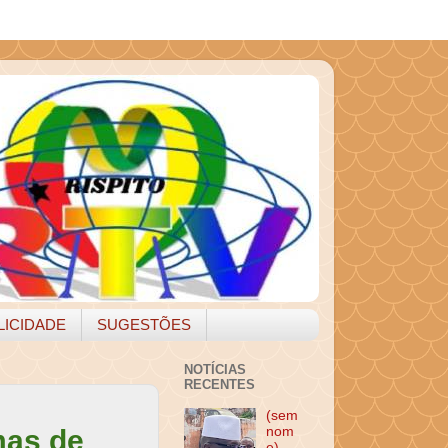
LICIDADE
SUGESTÕES
NOTÍCIAS
RECENTES
(sem
mas de
nom
e)