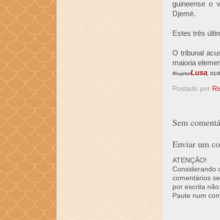
guineense o 
Djemé.
Estes três últi
O tribunal acu
maioria elemen
Lusa
Rispito/
, 01/
Postado por
Ri
Sem comentár
Enviar um co
ATENÇÃO!
Considerando o 
comentários se
por escrita não
Paute num come