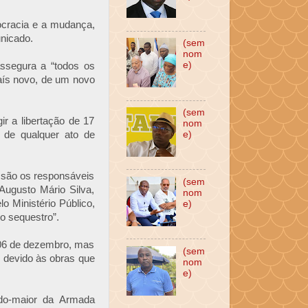
ocracia e a mudança,
nicado.
(sem
nom
e)
ssegura a “todos os
aís novo, de um novo
(sem
ir a libertação de 17
nom
 de qualquer ato de
e)
 são os responsáveis
(sem
Augusto Mário Silva,
nom
lo Ministério Público,
e)
co sequestro”.
 06 de dezembro, mas
(sem
as devido às obras que
nom
e)
do-maior da Armada