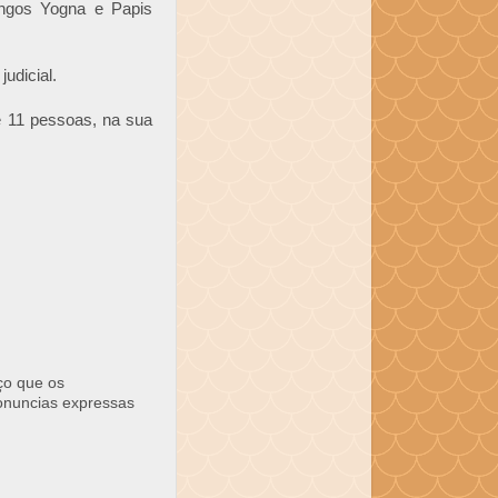
ingos Yogna e Papis
udicial.
e 11 pessoas, na sua
ço que os
ronuncias expressas