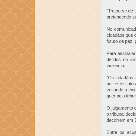
“Tratou-se de
pretendendo su
No comunicado
cidadãos que 
futuro de paz,
Para assinalar
detidos no âm
violência.
“Os cidadãos 
por estes ato
voltando a exi
quer pelo trib
O julgamento 
o tribunal deci
decorrem em Bi
Entre os acu