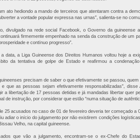
 um ato hediondo a mando de terceiros que atentaram contra a dem
bverter a vontade popular expressa nas urnas”, salienta-se no comu
, divulgado na rede social Facebook, o Governo da guineense a
continuará firmemente empenhado na senda da construção de um p
 prosperidade e contínuo progresso”.
 a data, a Liga Guineense dos Direitos Humanos voltou hoje a exig
bito da tentativa de golpe de Estado e reafirmou a condenação
guineenses precisam de saber o que efetivamente se passou, quem
s e que as pessoas sejam efetivamente responsabilizadas”, disse 
gir a libertação de 17 pessoas detidas e já mandadas libertar quer pe
unal de instrução, por considerar que estão “numa situação de autênti
de 25 acusados no caso de 01 de fevereiro deveria ter começado a
diu adiar o início do julgamento por não existirem condições logístic
ssau Velho, na capital guineense.
sados que vão a julgamento, encontram-se o ex-Chefe do Esta