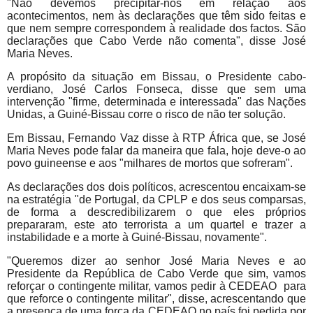
"Não devemos precipitar-nos em relação aos
acontecimentos, nem às declarações que têm sido feitas e
que nem sempre correspondem à realidade dos factos. São
declarações que Cabo Verde não comenta", disse José
Maria Neves.
A propósito da situação em Bissau, o Presidente cabo-
verdiano, José Carlos Fonseca, disse que sem uma
intervenção "firme, determinada e interessada" das Nações
Unidas, a Guiné-Bissau corre o risco de não ter solução.
Em Bissau, Fernando Vaz disse à RTP África que, se José
Maria Neves pode falar da maneira que fala, hoje deve-o ao
povo guineense e aos "milhares de mortos que sofreram".
As declarações dos dois políticos, acrescentou encaixam-se
na estratégia "de Portugal, da CPLP e dos seus comparsas,
de forma a descredibilizarem o que eles próprios
prepararam, este ato terrorista a um quartel e trazer a
instabilidade e a morte à Guiné-Bissau, novamente".
"Queremos dizer ao senhor José Maria Neves e ao
Presidente da República de Cabo Verde que sim, vamos
reforçar o contingente militar, vamos pedir à CEDEAO para
que reforce o contingente militar", disse, acrescentando que
a presença de uma força da CEDEAO no país foi pedida por