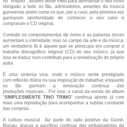
no "Rispito", através deste meio para apresentar o seu muito
obrigado a todo os fãs, admiradores, amantes da musica
guineense assim como os que, por a caso, pela primeira vez
ganharam oportunidade de conhecer o seu valor e
compraram o CD original.
Contudo os comportamentos de mimo e as palavras doces
aumentam a intimidade, mas no campo da arte e da música,
um verdadeiro fã é aquele que se preocupa em comprar o
trabalho discográfico original (CD) do seu músico, já que
isso se traduz num contributo para a revitalização do próprio
autor.
É uma sintonia viva, onde o músico sente prestigiado
com reflexão diária na sua inspiração de trabalhar, enquanto
os fãs ganham a renovação continua das
produções musicais... Por isso, o canal da venda do album
"
SIMPLESMENTE TINO TRIMO
" continua aberto já com
mais uma reprodução para acompanhar a subida constante
das compras.
A cultura musical faz parte do lado positivo da Guiné-
Bissau, graças a sacrifício continuo dos embaixadores da