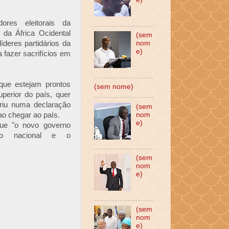
res eleitorais da
da África Ocidental
(sem
deres partidários da
nom
e)
 fazer sacrifícios em
 que estejam prontos
(sem nome)
uperior do país, quer
riu numa declaração
(sem
ao chegar ao país.
nom
e)
que "o novo governo
ção nacional e o
(sem
nom
e)
(sem
nom
e)