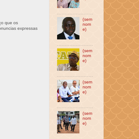
(sem
ço que os
nom
ronuncias expressas
e)
(sem
nom
e)
(sem
nom
e)
(sem
nom
e)