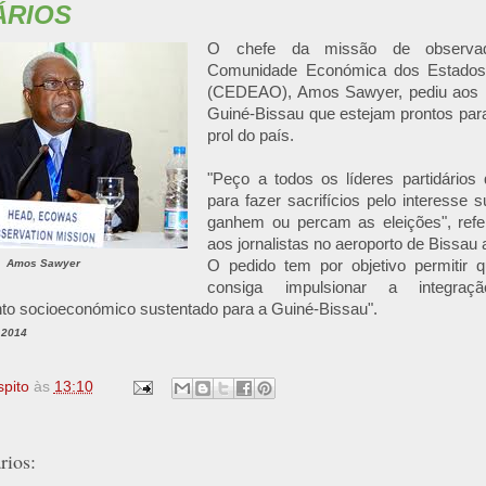
ÁRIOS
O chefe da missão de observado
Comunidade Económica dos Estados 
(CEDEAO), Amos Sawyer, pediu aos lí
Guiné-Bissau que estejam prontos para
prol do país.
"Peço a todos os líderes partidários
para fazer sacrifícios pelo interesse s
ganhem ou percam as eleições", refe
aos jornalistas no aeroporto de Bissau 
Amos Sawyer
O pedido tem por objetivo permitir 
consiga impulsionar a integra
to socioeconómico sustentado para a Guiné-Bissau".
 2014
spito
às
13:10
ios: