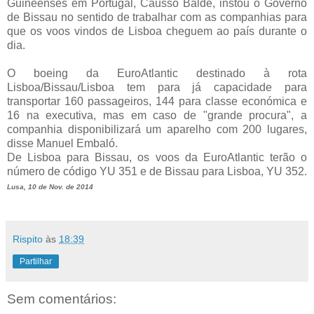
Guineenses em Portugal, Causso Baldé, instou o Governo
de Bissau no sentido de trabalhar com as companhias para
que os voos vindos de Lisboa cheguem ao país durante o
dia.
O boeing da EuroAtlantic destinado à rota
Lisboa/Bissau/Lisboa tem para já capacidade para
transportar 160 passageiros, 144 para classe económica e
16 na executiva, mas em caso de "grande procura", a
companhia disponibilizará um aparelho com 200 lugares,
disse Manuel Embaló.
De Lisboa para Bissau, os voos da EuroAtlantic terão o
número de código YU 351 e de Bissau para Lisboa, YU 352.
Lusa, 10 de Nov. de 2014
Rispito
às
18:39
Partilhar
Sem comentários: