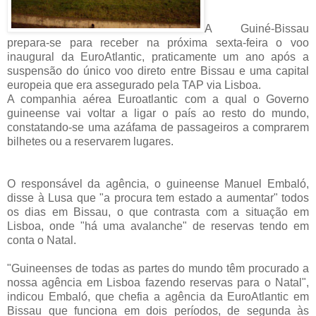
A
Guiné-Bissau
prepara-se para receber na próxima sexta-feira o voo
inaugural da EuroAtlantic, praticamente um ano após a
suspensão do único voo direto entre Bissau e uma capital
europeia que era assegurado pela TAP via Lisboa.
A companhia aérea Euroatlantic com a qual o Governo
guineense vai voltar a ligar o país ao resto do mundo,
constatando-se uma azáfama de passageiros a comprarem
bilhetes ou a reservarem lugares.
O responsável da agência, o guineense Manuel Embaló,
disse à Lusa que "a procura tem estado a aumentar" todos
os dias em Bissau, o que contrasta com a situação em
Lisboa, onde "há uma avalanche" de reservas tendo em
conta o Natal.
"Guineenses de todas as partes do mundo têm procurado a
nossa agência em Lisboa fazendo reservas para o Natal",
indicou Embaló, que chefia a agência da EuroAtlantic em
Bissau que funciona em dois períodos, de segunda às