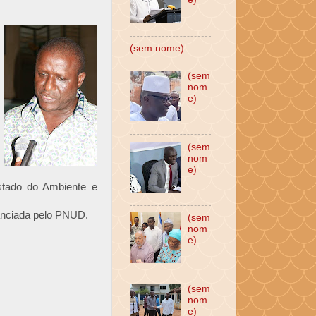
(sem nome)
(sem
nom
e)
(sem
nom
e)
Estado do Ambiente e
nanciada pelo PNUD.
(sem
nom
e)
(sem
nom
e)