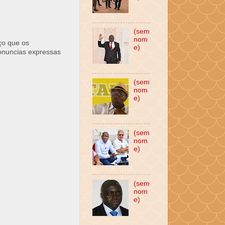
(sem
nom
ço que os
e)
ronuncias expressas
(sem
nom
e)
(sem
nom
e)
(sem
nom
e)