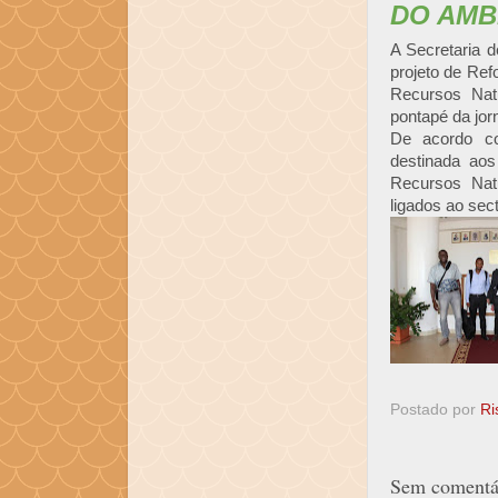
DO AMB
A Secretaria 
projeto de Ref
Recursos Natu
pontapé da jor
De acordo co
destinada aos
Recursos Natu
ligados ao sec
Postado por
Ri
Sem comentár