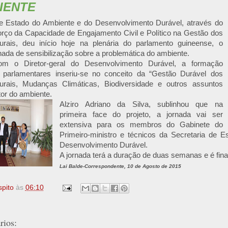
IENTE
de Estado do Ambiente e do Desenvolvimento Durável, através do
orço da Capacidade de Engajamento Civil e Político na Gestão dos
rais, deu início hoje na plenária do parlamento guineense, o
nada de sensibilização sobre a problemática do ambiente.
m o Diretor-geral do Desenvolvimento Durável, a formação
 parlamentares inseriu-se no conceito da “Gestão Durável dos
rais, Mudanças Climáticas, Biodiversidade e outros assuntos
tor do ambiente.
Alziro Adriano da Silva, sublinhou que na
primeira face do projeto, a jornada vai ser
extensiva para os membros do Gabinete do
Primeiro-ministro e técnicos da Secretaria de 
Desenvolvimento Durável.
A jornada terá a duração de duas semanas e é fi
Lai Balde-Correspondente, 10 de Agosto de 2015
spito
às
06:10
ios: