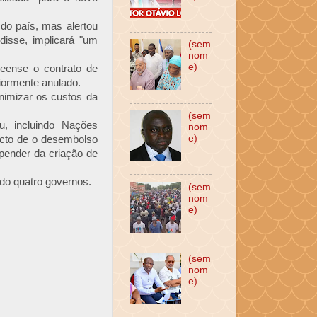
do país, mas alertou
disse, implicará "um
(sem
nom
e)
eense o contrato de
iormente anulado.
nimizar os custos da
(sem
u, incluindo Nações
nom
e)
acto de o desembolso
pender da criação de
ido quatro governos.
(sem
nom
e)
(sem
nom
e)