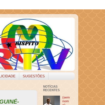
LICIDADE
SUGESTÕES
NOTÍCIAS
RECENTES
(sem
GUINÉ-
nom
e)