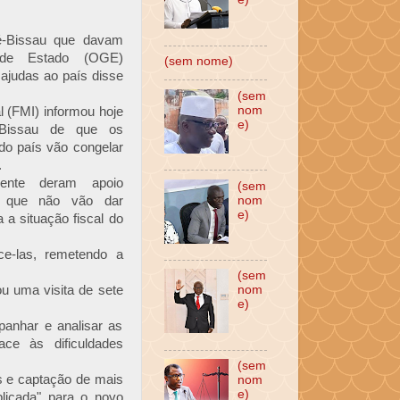
né-Bissau que davam
 de Estado (OGE)
(sem nome)
ajudas ao país disse
(sem
nom
l (FMI) informou hoje
e)
Bissau de que os
 do país vão congelar
.
mente deram apoio
(sem
s que não vão dar
nom
e)
 a situação fiscal do
ce-las, remetendo a
(sem
ou uma visita de sete
nom
e)
anhar e analisar as
ce às dificuldades
(sem
s e captação de mais
nom
e)
plicada" para o novo