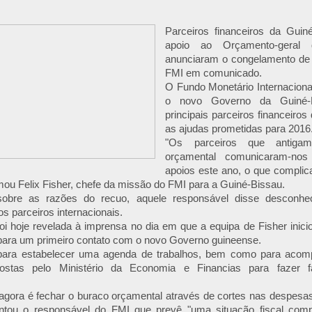
Parceiros financeiros da Gui
apoio ao Orçamento-geral
anunciaram o congelamento de 
FMI em comunicado.
O Fundo Monetário Internaciona
o novo Governo da Guiné-
principais parceiros financeiros
as ajudas prometidas para 2016
"Os parceiros que antiga
orçamental comunicaram-no
apoios este ano, o que complica
mou Felix Fisher, chefe da missão do FMI para a Guiné-Bissau.
sobre as razões do recuo, aquele responsável disse desconhe
s parceiros internacionais.
oi hoje revelada à imprensa no dia em que a equipa de Fisher inici
para um primeiro contato com o novo Governo guineense.
ara estabelecer uma agenda de trabalhos, bem como para acomp
ostas pelo Ministério da Economia e Financias para fazer fa
 agora é fechar o buraco orçamental através de cortes nas despesa
iantou o responsável do FMI que prevê "uma situação fiscal com