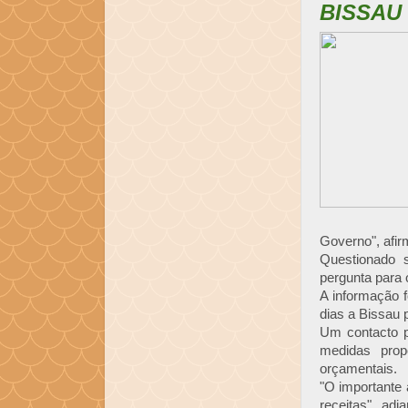
BISSAU
Governo", afir
Questionado 
pergunta para o
A informação f
dias a Bissau 
Um contacto p
medidas prop
orçamentais.
"O importante
receitas", ad