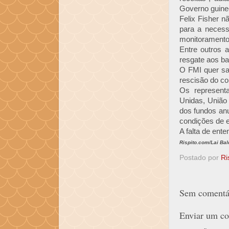
Governo guine
Felix Fisher n
para a necess
monitoramento 
Entre outros 
resgate aos ba
O FMI quer sa
rescisão do co
Os representa
Unidas, União
dos fundos an
condições de e
A falta de ent
Rispito.com/Lai Bal
Postado por
Ri
Sem comentár
Enviar um co