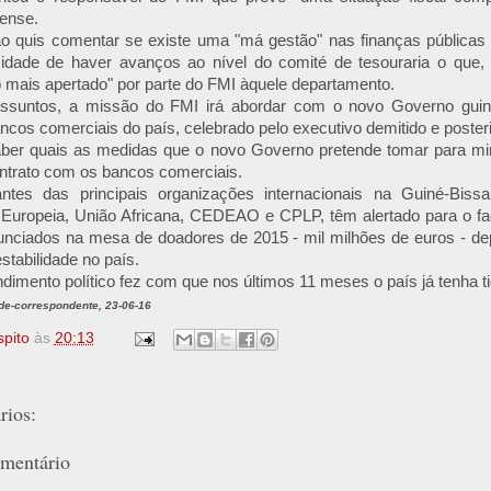
ense.
ão quis comentar se existe uma "má gestão" nas finanças públicas 
idade de haver avanços ao nível do comité de tesouraria o que, 
mais apertado" por parte do FMI àquele departamento.
assuntos, a missão do FMI irá abordar com o novo Governo guin
ncos comerciais do país, celebrado pelo executivo demitido e poster
ber quais as medidas que o novo Governo pretende tomar para mi
ntrato com os bancos comerciais.
ntes das principais organizações internacionais na Guiné-Bissa
 Europeia, União Africana, CEDEAO e CPLP, têm alertado para o f
unciados na mesa de doadores de 2015 - mil milhões de euros - de
stabilidade no país.
endimento político fez com que nos últimos 11 meses o país já tenha t
de-correspondente, 23-06-16
spito
às
20:13
ios:
mentário