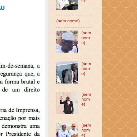
(sem nome)
(sem
nom
e)
(sem
nom
e)
(sem
nom
e)
(sem
nom
e)