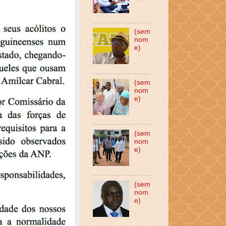
(sem
nom
e)
(sem
nom
e)
(sem
nom
e)
(sem
nom
e)