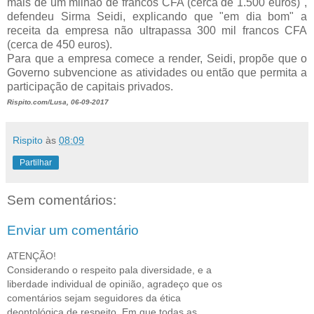
mais de um milhão de francos CFA (cerca de 1.500 euros)",
defendeu Sirma Seidi, explicando que "em dia bom" a
receita da empresa não ultrapassa 300 mil francos CFA
(cerca de 450 euros).
Para que a empresa comece a render, Seidi, propõe que o
Governo subvencione as atividades ou então que permita a
participação de capitais privados.
Rispito.com/Lusa, 06-09-2017
Rispito
às
08:09
Partilhar
Sem comentários:
Enviar um comentário
ATENÇÃO!
Considerando o respeito pala diversidade, e a
liberdade individual de opinião, agradeço que os
comentários sejam seguidores da ética
deontológica de respeito. Em que todas as