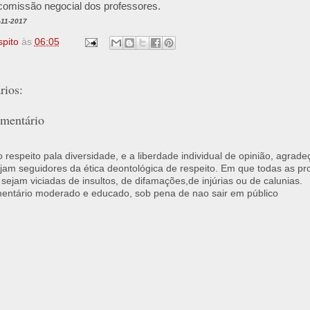
comissão negocial dos professores.
-11-2017
spito
às
06:05
ios:
mentário
respeito pala diversidade, e a liberdade individual de opinião, agrade
jam seguidores da ética deontológica de respeito. Em que todas as p
 sejam viciadas de insultos, de difamações,de injúrias ou de calunias.
ntário moderado e educado, sob pena de nao sair em público