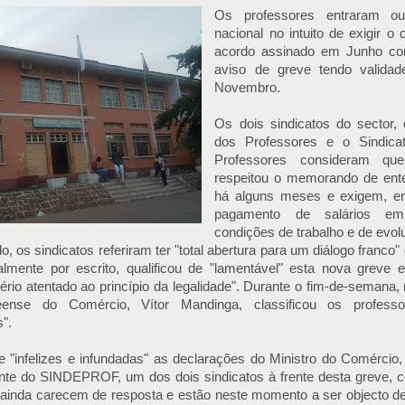
Os professores entraram o
nacional no intuito de exigir 
acordo assinado em Junho co
aviso de greve tendo valida
Novembro.
Os dois sindicatos do sector, 
dos Professores e o Sindica
Professores consideram qu
respeitou o memorando de ent
há alguns meses e exigem, ent
pagamento de salários em
condições de trabalho e de evol
 os sindicatos referiram ter "total abertura para um diálogo franco
ualmente por escrito, qualificou de "lamentável" esta nova greve 
sério atentado ao princípio da legalidade". Durante o fim-de-semana
neense do Comércio, Vítor Mandinga, classificou os profess
".
de "infelizes e infundadas" as declarações do Ministro do Comércio
ente do SINDEPROF, um dos dois sindicatos à frente desta greve,
 ainda carecem de resposta e estão neste momento a ser objecto d