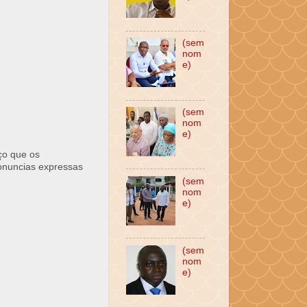
(sem
nom
e)
(sem
nom
e)
ço que os
ronuncias expressas
(sem
nom
e)
(sem
nom
e)