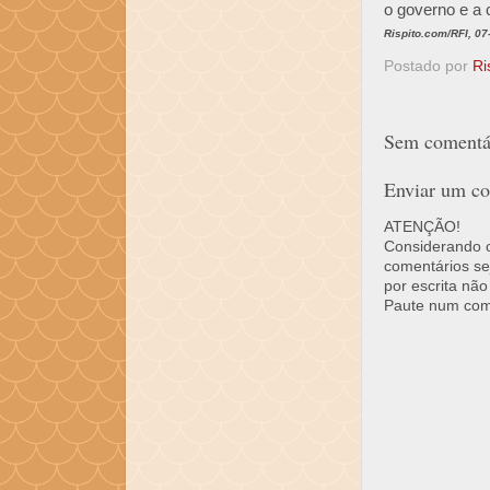
o governo e a 
Rispito.com/RFI, 07
Postado por
Ri
Sem comentár
Enviar um co
ATENÇÃO!
Considerando o 
comentários se
por escrita não
Paute num come