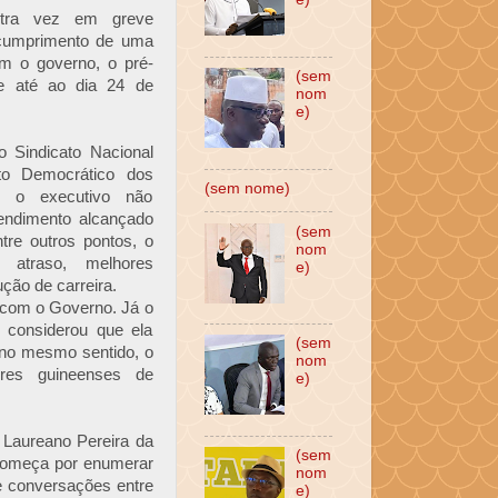
utra vez em greve
o cumprimento de uma
m o governo, o pré-
(sem
de até ao dia 24 de
nom
e)
o Sindicato Nacional
to Democrático dos
(sem nome)
e o executivo não
endimento alcançado
(sem
re outros pontos, o
nom
 atraso, melhores
e)
ução de carreira.
" com o Governo. Já o
e considerou que ela
(sem
, no mesmo sentido, o
nom
ores guineenses de
e)
, Laureano Pereira da
(sem
 começa por enumerar
nom
e conversações entre
e)