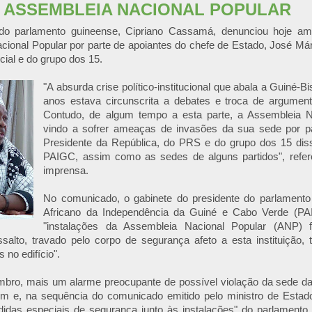
R ASSEMBLEIA NACIONAL POPULAR
 do parlamento guineense, Cipriano Cassamá, denunciou hoje a
ional Popular por parte de apoiantes do chefe de Estado, José Már
ial e do grupo dos 15.
"A absurda crise político-institucional que abala a Guiné-
anos estava circunscrita a debates e troca de argument
Contudo, de algum tempo a esta parte, a Assembleia N
vindo a sofrer ameaças de invasões da sua sede por pa
Presidente da República, do PRS e do grupo dos 15 dis
PAIGC, assim como as sedes de alguns partidos", refe
imprensa.
No comunicado, o gabinete do presidente do parlamento
Africano da Independência da Guiné e Cabo Verde (PAI
"instalações da Assembleia Nacional Popular (ANP)
ssalto, travado pelo corpo de segurança afeto a esta instituição,
 no edifício".
mbro, mais um alarme preocupante de possível violação da sede d
em e, na sequência do comunicado emitido pelo ministro de Estado 
idas especiais de segurança junto às instalações" do parlamento