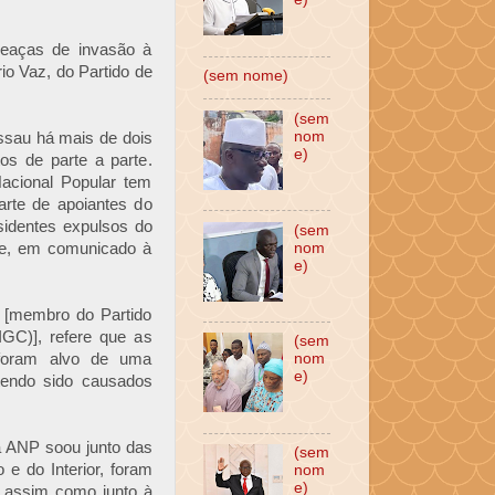
meaças de invasão à
io Vaz, do Partido de
(sem nome)
(sem
nom
Bissau há mais de dois
e)
os de parte a parte.
acional Popular tem
rte de apoiantes do
sidentes expulsos do
(sem
re, em comunicado à
nom
e)
 [membro do Partido
GC)], refere que as
(sem
 foram alvo de uma
nom
e)
 tendo sido causados
a ANP soou junto das
(sem
e do Interior, foram
nom
e)
, assim como junto à