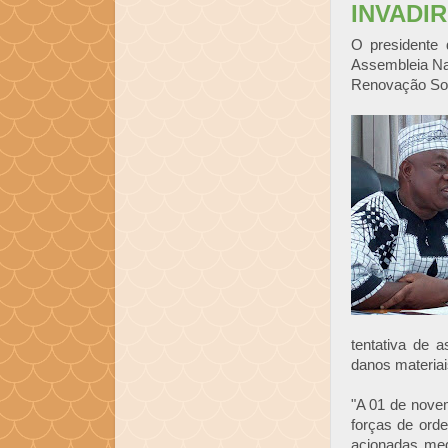
INVADI
O presidente
Assembleia Nac
Renovação Soc
tentativa de a
danos materiais
"A 01 de nove
forças de ord
acionadas med