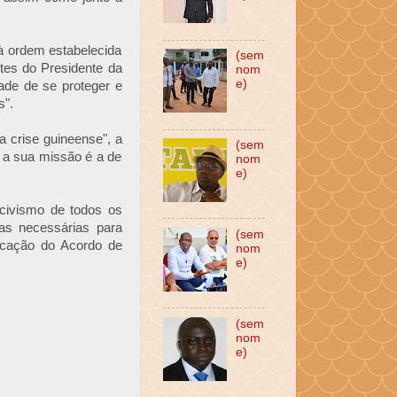
à ordem estabelecida
(sem
tes do Presidente da
nom
e)
ade de se proteger e
s".
 crise guineense", a
(sem
e a sua missão é a de
nom
e)
 civismo de todos os
ias necessárias para
(sem
licação do Acordo de
nom
e)
(sem
nom
e)