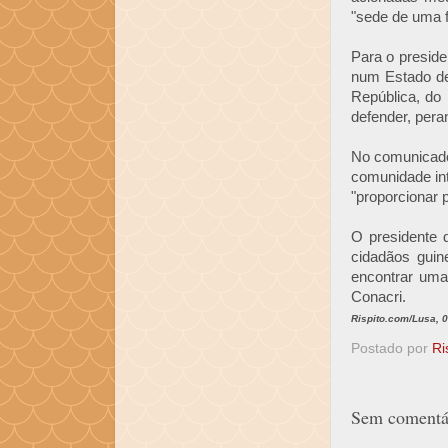
"sede de uma f
Para o preside
num Estado de
República, do
defender, pera
No comunicado
comunidade int
"proporcionar 
O presidente 
cidadãos guin
encontrar uma
Conacri.
Rispito.com/Lusa, 
Postado por
Ri
Sem comentár