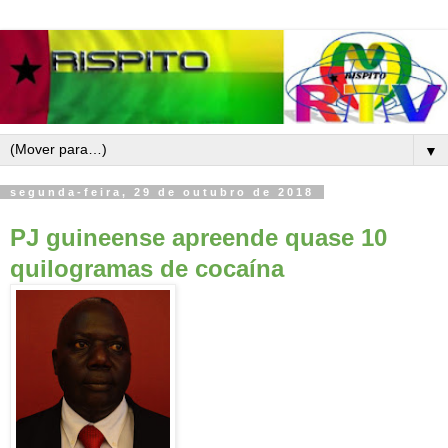
▼
segunda-feira, 29 de outubro de 2018
PJ guineense apreende quase 10
quilogramas de cocaína