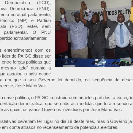
Democrática (PCD),
Nova Democracia (PND),
ento no atual parlamento,
triótico (MP) e Partido
crata (PSD), estes sem
ão parlamentar. O PNU
rtido extraparlamentar.
 os entendimentos com os
 o líder do PAIGC disse ser
 entre forças políticas que
 mesmo lado" durante a
 que assolou o país desde
ura em que o seu Governo foi demitido, na sequência de dese
neense, José Mário Vaz.
ma crise política, o PAIGC construiu com aqueles partidos, à exce
certação democrática, que se opôs às medidas que foram sendo a
re as quais, os vários Governos investidos por José Mário Vaz.
gislativas deveriam ter lugar no dia 18 deste mês, mas o Governo já
o em conta atrasos no recenseamento de potenciais eleitores.