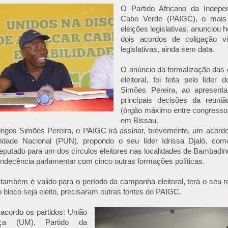
O Partido Africano da Indep
Cabo Verde (PAIGC), o mais 
eleições legislativas, anunciou h
dois acordos de coligação v
legislativas, ainda sem data.
O anúncio da formalização das 
eleitoral, foi feita pelo líder
Simões Pereira, ao apresentar
principais decisões da reuniã
(órgão máximo entre congressos
em Bissau.
gos Simões Pereira, o PAIGC irá assinar, brevemente, um acordo
idade Nacional (PUN), propondo o seu líder Idrissa Djaló, como
eputado para um dos círculos eleitores nas localidades de Bambadinca
ndecência parlamentar com cinco outras formações políticas.
também é valido para o período da campanha eleitoral, terá o seu 
o bloco seja eleito, precisaram outras fontes do PAIGC.
 acordo os partidos: União
ça (UM), Partido da