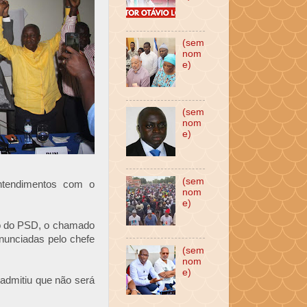
(sem
nom
e)
(sem
nom
e)
(sem
ntendimentos com o
nom
e)
ção do PSD, o chamado
nunciadas pelo chefe
(sem
nom
e)
 admitiu que não será