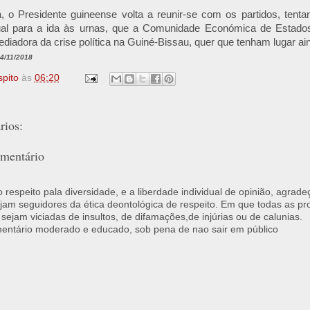
a, o Presidente guineense volta a reunir-se com os partidos, tent
al para a ida às urnas, que a Comunidade Económica de Estados 
adora da crise política na Guiné-Bissau, quer que tenham lugar ain
14/11/2018
spito
às
06:20
ios:
mentário
respeito pala diversidade, e a liberdade individual de opinião, agrade
jam seguidores da ética deontológica de respeito. Em que todas as p
 sejam viciadas de insultos, de difamações,de injúrias ou de calunias.
ntário moderado e educado, sob pena de nao sair em público