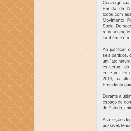
Convergência
Partido da 
todos com ass
Movimento Pa
Social-Demo
representaç
também é um pa
Ao justificar
seis partidos,
um "ato natural
estiveram do
crise política
2014, na alt
Presidente gui
Durante a últi
espaço de con
do Estado, ent
As eleições le
possível, tend