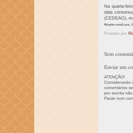
Na quarta-feir
data consensu
(CEDEAO), medi
Rispito.com/Lusa, 
Postado por
Ri
Sem comentár
Enviar um co
ATENÇÃO!
Considerando o 
comentários se
por escrita não
Paute num come