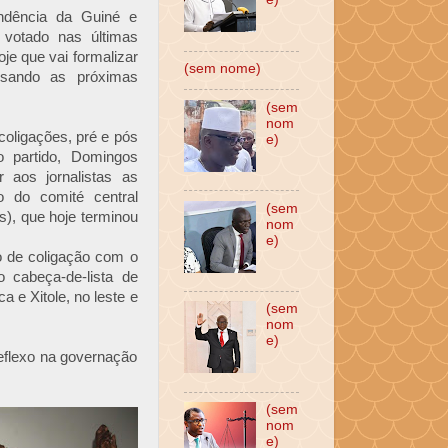
endência da Guiné e
votado nas últimas
oje que vai formalizar
(sem nome)
isando as próximas
(sem
nom
coligações, pré e pós
e)
 do partido, Domingos
 aos jornalistas as
o do comité central
(sem
), que hoje terminou
nom
e)
 de coligação com o
 cabeça-de-lista de
 e Xitole, no leste e
(sem
nom
e)
reflexo na governação
(sem
nom
e)