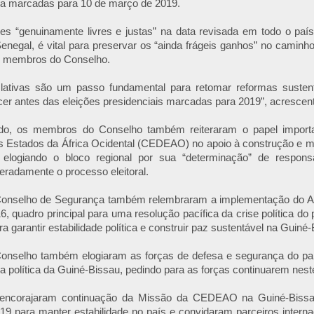
ra marcadas para 10 de março de 2019.
ões “genuinamente livres e justas” na data revisada em todo o país
 Senegal, é vital para preservar os “ainda frágeis ganhos” no caminho
m membros do Conselho.
islativas são um passo fundamental para retomar reformas susten
er antes das eleições presidenciais marcadas para 2019”, acresce
o, os membros do Conselho também reiteraram o papel import
 Estados da África Ocidental (CEDEAO) no apoio à construção e 
 elogiando o bloco regional por sua “determinação” de responsa
eradamente o processo eleitoral.
nselho de Segurança também relembraram a implementação do Ac
6, quadro principal para uma resolução pacífica da crise política do
a garantir estabilidade política e construir paz sustentável na Guiné-
nselho também elogiaram as forças de defesa e segurança do paí
 na política da Guiné-Bissau, pedindo para as forças continuarem nes
encorajaram continuação da Missão da CEDEAO na Guiné-Bissau
019 para manter estabilidade no país e convidaram parceiros interna