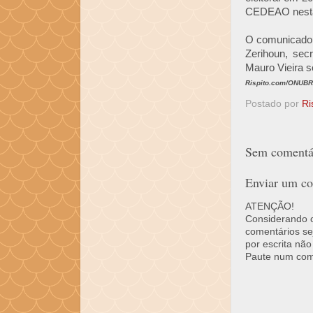
CEDEAO nesta
O comunicado 
Zerihoun, sec
Mauro Vieira s
Rispito.com/ONUBR,
Postado por
Ri
Sem comentár
Enviar um co
ATENÇÃO!
Considerando o 
comentários se
por escrita não
Paute num come