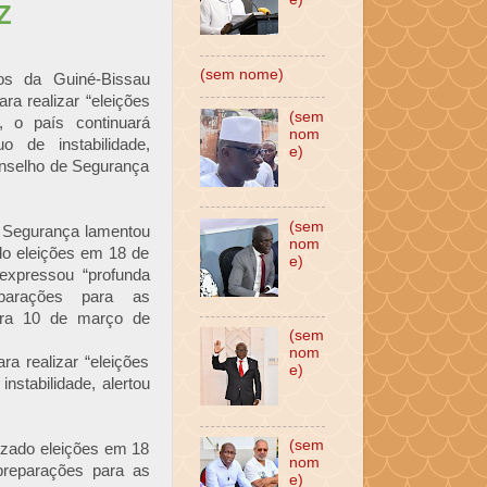
Z
(sem nome)
cos da Guiné-Bissau
a realizar “eleições
(sem
, o país continuará
nom
o de instabilidade,
e)
Conselho de Segurança
(sem
 Segurança lamentou
nom
ado eleições em 18 de
e)
expressou “profunda
parações para as
ara 10 de março de
(sem
nom
a realizar “eleições
e)
nstabilidade, alertou
(sem
izado eleições em 18
nom
preparações para as
e)