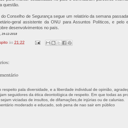
 questão.
do Conselho de Segurança segue um relatório da semana passada 
retário-geral assistente da ONU para Assuntos Políticos, e pelo e
obre desenvolvimentos no país.
 29-12-2018
spito
às
21:22
ios:
mentário
respeito pala diversidade, e a liberdade individual de opinião, agrade
jam seguidores da ética deontológica de respeito. Em que todas as p
 sejam viciadas de insultos, de difamações,de injúrias ou de calunias.
ntário moderado e educado, sob pena de nao sair em público