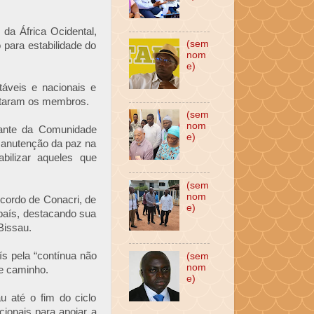
 da África Ocidental,
(sem
 para estabilidade do
nom
e)
táveis e nacionais e
ntaram os membros.
(sem
nom
ante da Comunidade
e)
manutenção da paz na
bilizar aqueles que
(sem
nom
ordo de Conacri, de
e)
 país, destacando sua
Bissau.
s pela “contínua não
(sem
nom
te caminho.
e)
 até o fim do ciclo
cionais para apoiar a