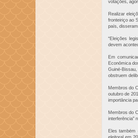
votações, ago
Realizar eleiç
fronteiriço ao
país, dissera
“Eleições leg
devem acontec
Em comunicad
Econômica dos
Guiné-Bissau,
obstruem delib
Membros do Co
outubro de 201
importância par
Membros do Co
interferência”
Eles também 
eleitoral em 2