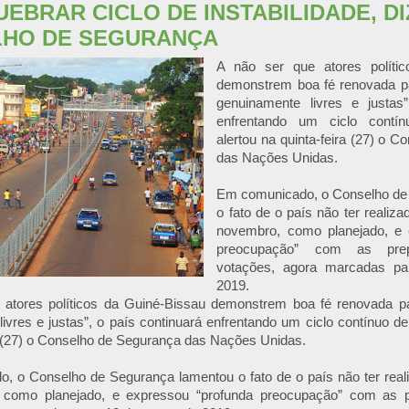
EBRAR CICLO DE INSTABILIDADE, DI
HO DE SEGURANÇA
A não ser que atores políti
demonstrem boa fé renovada par
genuinamente livres e justas”
enfrentando um ciclo contínu
alertou na quinta-feira (27) o 
das Nações Unidas.
Em comunicado, o Conselho de
o fato de o país não ter realiz
novembro, como planejado, e 
preocupação” com as pre
votações, agora marcadas p
2019.
 atores políticos da Guiné-Bissau demonstrem boa fé renovada par
ivres e justas”, o país continuará enfrentando um ciclo contínuo de i
a (27) o Conselho de Segurança das Nações Unidas.
, o Conselho de Segurança lamentou o fato de o país não ter real
 como planejado, e expressou “profunda preocupação” com as 