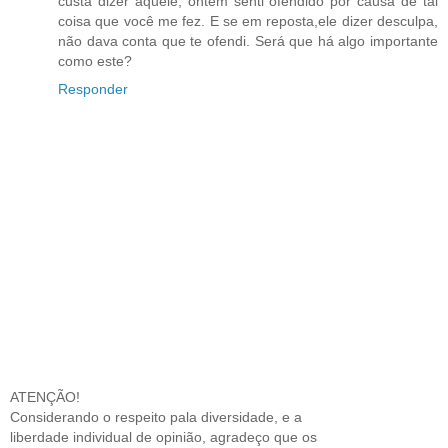
custa dizer aquele, ontem senti ofendido por causa de tal
coisa que você me fez. E se em reposta,ele dizer desculpa,
não dava conta que te ofendi. Será que há algo importante
como este?
Responder
ATENÇÃO!
Considerando o respeito pala diversidade, e a
liberdade individual de opinião, agradeço que os