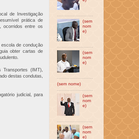
ocal de Investigação
sumível prática de
(sem
, ocorridos entre os
nom
e)
a escola de condução
uia obter cartas de
(sem
udulento.
nom
e)
 Transportes (IMT),
tado destas condutas,
(sem nome)
atório judicial, para
(sem
nom
e)
(sem
nom
e)