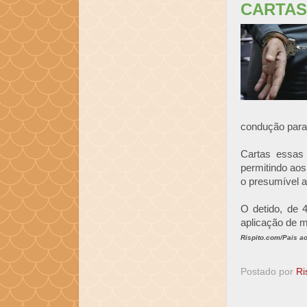
CARTAS
condução para 
Cartas essas 
permitindo aos
o presumível a
O detido, de 4
aplicação de m
Rispito.com/Pais ao
Postado por
Ri