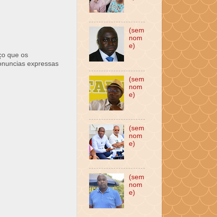
(sem
nom
e)
ço que os
ronuncias expressas
(sem
nom
e)
(sem
nom
e)
(sem
nom
e)