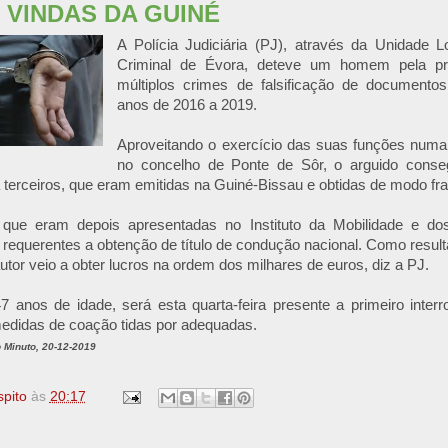
 VINDAS DA GUINÉ
A Polícia Judiciária (PJ), através da Unidade L
Criminal de Évora, deteve um homem pela pre
múltiplos crimes de falsificação de documentos
anos de 2016 a 2019.
Aproveitando o exercício das suas funções num
no concelho de Ponte de Sôr, o arguido conseg
terceiros, que eram emitidas na Guiné-Bissau e obtidas de modo fra
que eram depois apresentadas no Instituto da Mobilidade e dos
 requerentes a obtenção de título de condução nacional. Como resul
utor veio a obter lucros na ordem dos milhares de euros, diz a PJ.
7 anos de idade, será esta quarta-feira presente a primeiro interrog
edidas de coação tidas por adequadas.
 Minuto, 20-12-2019
spito
às
20:17