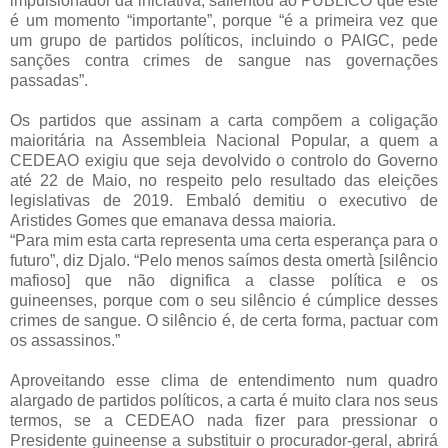
impulsionador da iniciativa, salientou ao PÚBLICO que este
é um momento “importante”, porque “é a primeira vez que
um grupo de partidos políticos, incluindo o PAIGC, pede
sanções contra crimes de sangue nas governações
passadas”.
Os partidos que assinam a carta compõem a coligação
maioritária na Assembleia Nacional Popular, a quem a
CEDEAO exigiu que seja devolvido o controlo do Governo
até 22 de Maio, no respeito pelo resultado das eleições
legislativas de 2019. Embaló demitiu o executivo de
Aristides Gomes que emanava dessa maioria.
“Para mim esta carta representa uma certa esperança para o
futuro”, diz Djalo. “Pelo menos saímos desta omertà [silêncio
mafioso] que não dignifica a classe política e os
guineenses, porque com o seu silêncio é cúmplice desses
crimes de sangue. O silêncio é, de certa forma, pactuar com
os assassinos.”
Aproveitando esse clima de entendimento num quadro
alargado de partidos políticos, a carta é muito clara nos seus
termos, se a CEDEAO nada fizer para pressionar o
Presidente guineense a substituir o procurador-geral, abrirá