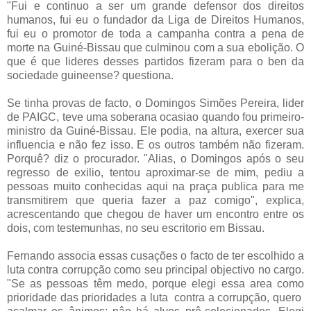
"Fui e continuo a ser um grande defensor dos direitos
humanos, fui eu o fundador da Liga de Direitos Humanos,
fui eu o promotor de toda a campanha contra a pena de
morte na Guiné-Bissau que culminou com a sua ebolição. O
que é que lideres desses partidos fizeram para o ben da
sociedade guineense? questiona.
Se tinha provas de facto, o Domingos Simões Pereira, lider
de PAIGC, teve uma soberana ocasiao quando fou primeiro-
ministro da Guiné-Bissau. Ele podia, na altura, exercer sua
influencia e não fez isso. E os outros também não fizeram.
Porquê? diz o procurador. "Alias, o Domingos após o seu
regresso de exilio, tentou aproximar-se de mim, pediu a
pessoas muito conhecidas aqui na praça publica para me
transmitirem que queria fazer a paz comigo", explica,
acrescentando que chegou de haver um encontro entre os
dois, com testemunhas, no seu escritorio em Bissau.
Fernando associa essas cusações o facto de ter escolhido a
luta contra corrupção como seu principal objectivo no cargo.
"Se as pessoas têm medo, porque elegi essa area como
prioridade das prioridades a luta contra a corrupção, quero