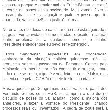
acalmar os ânimos: nâo há alvos prê-selecionados. Elegi
essa area porque é o maior mal da Guiné-Bissau, que está
a correr as bases desta sociedade. Mas vamos fazer o
nosso trabalho de investigação e qualquer pessoa que for
apanhada, vamos trazê-lo a justiça", afirma.
No entanto, não deixa de salientar que não está agarrado a
cargos: "Fui convidado, como cidadão, e aceitei, mas não
tenho problema se a qualquer momento o senhor
Presidente entender que eu devo ser exonerado".
Carlos Sangreman, especialista em cooperação,
conhecedor da situação politica guineense, não se
pronuncia sobre a passagem de Fernando Gomes pelo
Ministerio do Interior, por não conseguir distrinçar, entre
tudo o que se conta, o que é verdadeiro e o que é falso, mas
salienta que pela LGDH "o que ele fez foi importante".
Mas, a questão por Sangreman, é qual vai ser o papel ded
Fernando Gomes como PGR: se cumprirá o que diz no
discurso de posse ou vai acabar, como a maioria dos
anteriores, a fazer a vontade do Presidente", criando
processos reais ou "inventados". A pedra de toque será a