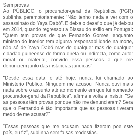
Sem provas
Ao PÚBLICO, o procurador-geral da República (PGR)
sublinha peremptoriamente: “Não tenho nada a ver com o
assassinato do Yaya Dabó”. E deixa o desafio que já deixou
em 2014, quando regressou a Bissau do exílio em Portugal:
“Quem tem provas de que Fernando Gomes, enquanto
ministro do Interior, tem alguma responsabilidade na morte,
não só de Yaya Dabó mas de qualquer mas de qualquer
cidadão guineense de forma direta ou indirecta, como autor
moral ou material, convido essa pessoas a que me
denunciem junto das instancias juridicas".
"Desde essa data, e até hoje, nunca fui chamado ao
Ministerio Publico. Ninguem me acusou" Nunca ouvi mais
nada sobre o assunto até ao momento em que fui nomeado
procurador-geral da Republica", afirma e volta a insistir: "Se
as pessoas têm provas por que não me denunciaram? Sera
que o Fernando é tâo importante que as pessoas tiveram
medo de me acusar?"
"Essas pessoas que me acusam nada fizeram poe este
país, eu fiz", sublinha sem falsas modestias.