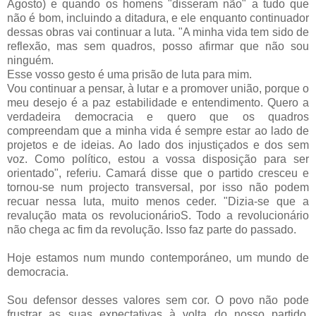
Agosto) e quando os homens "disseram não" a tudo que
não é bom, incluindo a ditadura, e ele enquanto continuador
dessas obras vai continuar a luta. "A minha vida tem sido de
reflexão, mas sem quadros, posso afirmar que não sou
ninguém.
Esse vosso gesto é uma prisão de luta para mim.
Vou continuar a pensar, à lutar e a promover união, porque o
meu desejo é a paz estabilidade e entendimento. Quero a
verdadeira democracia e quero que os quadros
compreendam que a minha vida é sempre estar ao lado de
projetos e de ideias. Ao lado dos injustiçados e dos sem
voz. Como político, estou a vossa disposição para ser
orientado", referiu. Camará disse que o partido cresceu e
tornou-se num projecto transversal, por isso não podem
recuar nessa luta, muito menos ceder. "Dizia-se que a
revalução mata os revolucionárioS. Todo a revolucionário
não chega ac fim da revolução. Isso faz parte do passado.
Hoje estamos num mundo contemporáneo, um mundo de
democracia.
Sou defensor desses valores sem cor. O povo não pode
frustrar as suas expectativas à volta do nosso partido.