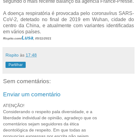
segundo o mais recente balanço da agência France-Presse.
A doença respiratória é provocada pelo coronavírus SARS-
CoV-2, detetado no final de 2019 em Wuhan, cidade do
centro da China, e atualmente com variantes identificadas
em vários países.
Lusa
Rispito.com/
, 05/11/2021
Rispito
às
17:48
Partilhar
Sem comentários:
Enviar um comentário
ATENÇÃO!
Considerando o respeito pala diversidade, e a
liberdade individual de opinião, agradeço que os
comentários sejam seguidores da ética
deontológica de respeito. Em que todas as
pronuncias expressas por escrita não sejam