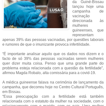
da Guiné-Bissau
lançou hoje uma
campanha de
vacinação
direcionada às
mulheres
guineenses, que
representam
apenas 39% das pessoas vacinadas, por questões laborais
e rumores de que o imunizante provoca infertilidade.
“É importante analisar aquilo que os dados nos dizem e o
facto de só 39% das pessoas vacinadas serem mulheres
quer dizer muita coisa. Penso que uma grande parte do
problema esteja relacionada com a questão da fertilidade”,
afirmou Magda Robalo, alta comissária para a covid-19.
A médica guineense falava na cerimónia de lançamento da
campanha, que decorreu hoje no Centro Cultural Português,
em Bissau.
“Essa preocupação com a fertilidade está também
relacionada com o estatuto da mulher na sociedade, com o
relacionamento com o marido, com os pais. Uma mulher