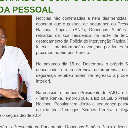
DA PESSOAL
Noticias não confirmadas e nem desmentidas p
apontam que o pessoal de segurança do Presi
Nacional Popular (ANP), Domingos Simões P
retirados da sua residência na noite de terç
destacamento da Polícia de Intervenção Rápida (
Interior. Uma informação avançada por fontes fam
próximas ao Simões Pereira.
No passado dia 15 de Dezembro, o próprio S
denúnciado, em conferência de imprensa, qu
segurança recebeu ordem de regresso a proced
Interior].
Na ocasião, o também Presidente do PAIGC e lí
- Terra Ranka, lembrou que, a luz da Lei, o Pre
Nacional Popular tem direito a segurança pess
opinião [de Domingos Simões Pereira] é ilega
e o segura desde 2014.
são, o Presidente do Parlamento, Domingos Simões Pereira, fico