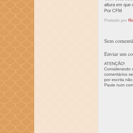
altura em que 
Por CFM
Postado por
Ri
Sem comentár
Enviar um co
ATENÇÃO!
Considerando o 
comentários se
por escrita não
Paute num come