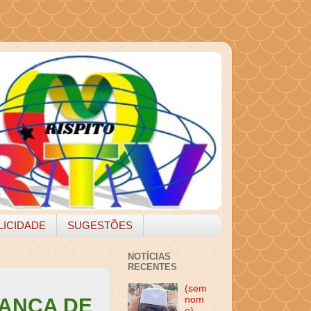
LICIDADE
SUGESTÕES
NOTÍCIAS
RECENTES
(sem
RANÇA DE
nom
e)