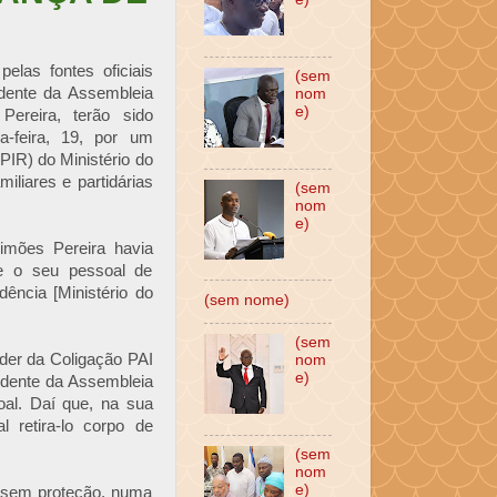
elas fontes oficiais
(sem
dente da Assembleia
nom
e)
ereira, terão sido
a-feira, 19, por um
PIR) do Ministério do
iliares e partidárias
(sem
nom
e)
imões Pereira havia
e o seu pessoal de
ência [Ministério do
(sem nome)
(sem
der da Coligação PAI
nom
e)
sidente da Assembleia
oal. Daí que, na sua
l retira-lo corpo de
(sem
nom
e)
u sem proteção, numa