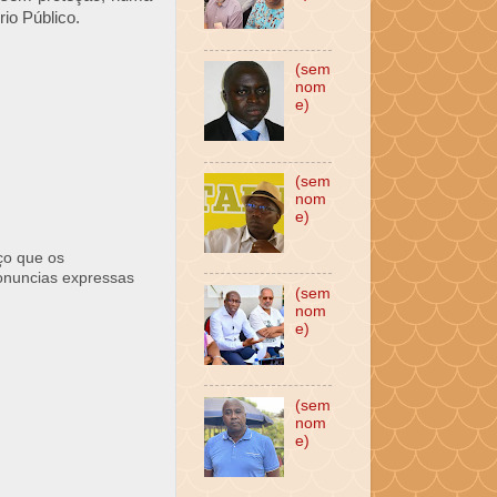
io Público.
(sem
nom
e)
(sem
nom
e)
ço que os
ronuncias expressas
(sem
nom
e)
(sem
nom
e)