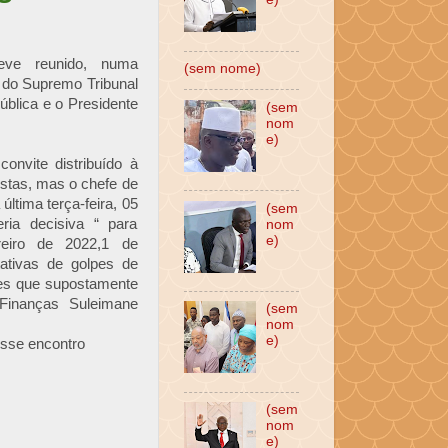
eve reunido, numa
(sem nome)
 do Supremo Tribunal
ública e o Presidente
(sem
nom
e)
onvite distribuído à
istas, mas o chefe de
última terça-feira, 05
(sem
ia decisiva “ para
nom
e)
reiro de 2022,1 de
ativas de golpes de
ões que supostamente
 Finanças Suleimane
(sem
nom
e)
sse encontro
(sem
nom
e)