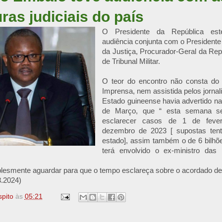
ras judiciais do país
O Presidente da República est
audiência conjunta com o Presidente
da Justiça, Procurador-Geral da Rep
de Tribunal Militar.
O teor do encontro não consta do c
Imprensa, nem assistida pelos jornal
Estado guineense havia advertido na 
de Março, que “ esta semana ser
esclarecer casos de 1 de feve
dezembro de 2023 [ supostas tent
estado], assim também o de 6 bilh
terá envolvido o ex-ministro das
lesmente aguardar para que o tempo esclareça sobre o acordado de
3.2024)
spito
às
05:21