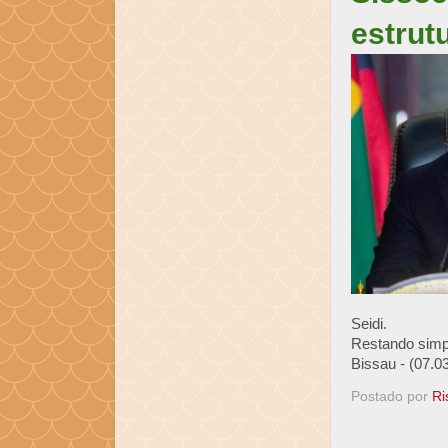
estrutu
Seidi.
Restando simp
Bissau - (07.0
Postado por
Ri