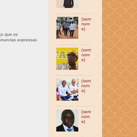
(sem
nom
e)
ço que os
ronuncias expressas
(sem
nom
e)
(sem
nom
e)
(sem
nom
e)